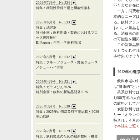
2026年7月号 No.534
不可欠な存在に
特集：機能性飲料市場と機能性素材
一方，消費者
本的なニーズは
る。飲料ブラン
2026年6月号 No.533
特集：紙容器
おいしい製品を
特別企画：飲料開発・製造におけるプロ
る。消費者の新
セス処理技術
の可能性を開拓
BJ Report：牛乳・乳飲料市場
この新製品開
がもつそれぞれ
本特集ではそう
2026年5月号 No.532
特集：フルーツジュース・野菜ジュース
／チューハイ市場
2012年の
飲料市場の中で
2026年4月号 No.531
は“健康的”と
特集：ガラスびん
2026
特別企画：飲料の新製品開発
2026
茶系飲料では
1,000万函
の飲料としてだ
2026年3月号 No.530
炭酸飲料では，
特集：
2025
年の清涼飲料市場総括と
2026
リー「オランジ
年の戦略
持され，４月の
は本誌をご覧く
2026年2月号 No.529
特集：飲料製造のための最新技術・機器