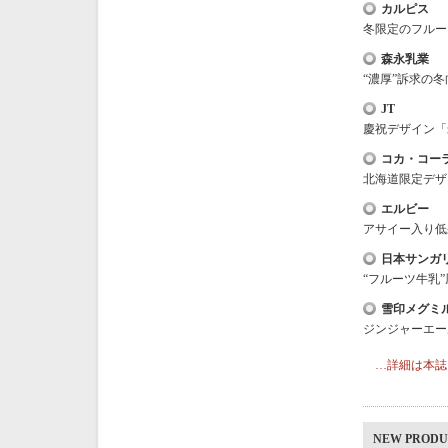
カルピス
冬限定のフルー
森永乳業
“濃厚”訴求の
JT
慶祝デザイン「
コカ・コー
北海道限定デザ
エルビー
アサイー入り低
日本サンガ
“フルーツ牛乳
雪印メグミ
ジンジャーエー
…詳細は本誌
NEW PRO