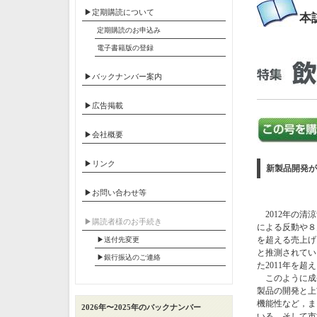
▶定期購読について
本
定期購読のお申込み
電子書籍版の登録
▶バックナンバー案内
▶広告掲載
▶会社概要
▶リンク
新製品開発が
▶お問い合わせ等
2012年の清
▶︎購読者様のお手続き
による反動や８
を超える売上げ
▶送付先変更
と推測されてい
▶︎銀行振込のご連絡
た2011年を
このように成
製品の開発と上
機能性など，ま
2026年〜2025年のバックナンバー
いる。そして市