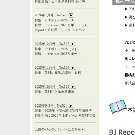
他の主
特別企画：ビール系飲料市場2026
▶ 2
2026年1月号 No.528
▶ 再
特集：PETボトル2025［3］
特報！：drinktec 2025リポート［3］
▶ 原
Report：第10回ドリンク ジャパン
PE
2025年12月号 No.527
特集：
PET
ボトル
2025
［２］
小川
特報！：
drinktec 2025
リポート
抗コ
ユニ
2025年11月号 No.526
特集：飲料の新製品開発―香料
柑橘
株式会
2025年10月号 No.525
特集：飲料缶と缶飲料市場
2025年9月号 No.524
本
特集：
2025
年上期の清涼飲料市場総括
特別企画：
2025
年上期ビール系飲料市場
以前のバックナンバーは
こちら
▼