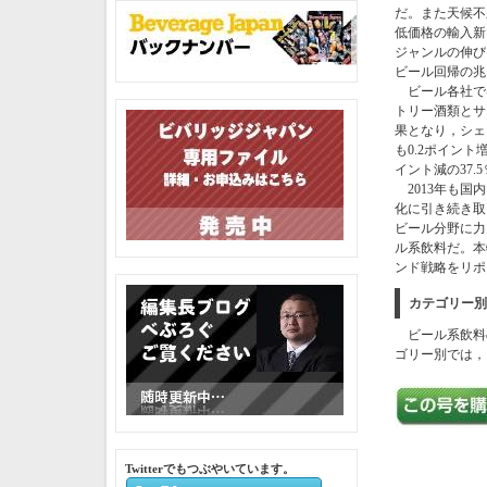
だ。また天候不
低価格の輸入新
ジャンルの伸び
ビール回帰の兆
ビール各社では
トリー酒類とサ
果となり，シェ
も0.2ポイント
イント減の37.
2013年も国
化に引き続き取
ビール分野に力
ル系飲料だ。本
ンド戦略をリポ
カテゴリー別
ビール系飲料の2
ゴリー別では，
Twitterでもつぶやいています。