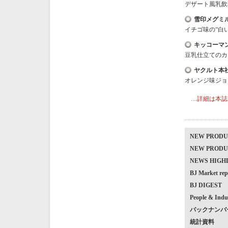
デザート風乳飲
雪印メグミ
イチゴ味の“白
キッコーマ
豆乳仕立てのカ
ヤクルト本
オレンジ味ジョ
…詳細は本誌
NEW PRO
NEW PRO
NEWS HIG
BJ Market
BJ DIGEST
People & Indu
バックナンバ
統計資料