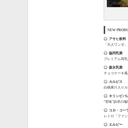
NEW PRO
アサヒ飲料
「大人ワンダ」
協同乳業
プレミアム苺乳
森永乳業
チョコケーキ風
カルピス
白桃果汁入りカ
キリンビバ
“苦味”訴求の
コカ・コー
レトロ「ファン
エルビー