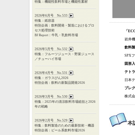
特集：機能性飲料市場と機能性素材
2026年6月号 No.533
特集：紙容器
特別企画：飲料開発・製造におけるプロ
セス処理技術
「EC
BJ Report：牛乳・乳飲料市場
岩井
飲料
2026年5月号 No.532
特集：フルーツジュース・野菜ジュース
SPX
／チューハイ市場
固形
テト
2026年4月号 No.531
特集：ガラスびん
2026
日本
特別企画：飲料の新製品開発
2026
プレグ
株式
2026年3月号 No.530
特集：
2025
年の清涼飲料市場総括と
2026
年の戦略
2026年2月号 No.529
本
特集：飲料製造のための最新技術・機器
特別企画：ビール系飲料市場2026