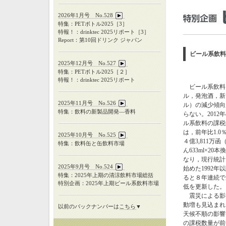
2026年1月号 No.528
特集：PETボトル2025［3］
特報！：drinktec 2025リポート［3］
Report：第10回ドリンク ジャパン
ビール系飲料
2025年12月号 No.527
特集：
PET
ボトル
2025
［２］
特報！：
drinktec 2025
リポート
ビール系飲料
ル，発泡酒，新
2025年11月号 No.526
ル）の減少傾向
特集：飲料の新製品開発―香料
らない。2012
ル系飲料の課税
は，前年比1.0
2025年10月号 No.525
４億3,811万函
特集：飲料缶と缶飲料市場
ん633ml×20
なり，現行統計
2025年9月号 No.524
始めた1992年
特集：
2025
年上期の清涼飲料市場総括
ると８年連続で
特別企画：
2025
年上期ビール系飲料市場
低を更新した。
震災による影
動増も見込まれ
以前のバックナンバーは
こちら
▼
天候不順の影響
の課税数量が前