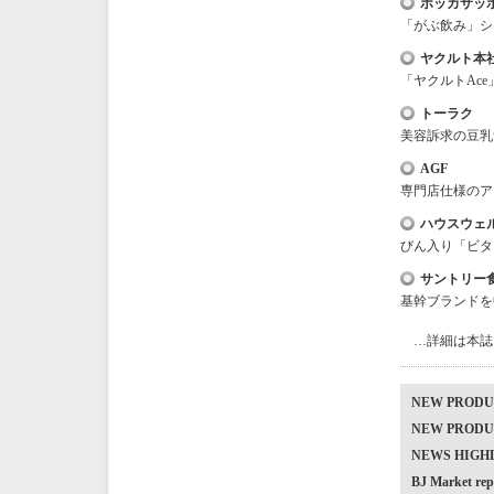
ポッカサッ
「がぶ飲み」シ
ヤクルト本
「ヤクルトAc
トーラク
美容訴求の豆乳
AGF
専門店仕様のア
ハウスウェ
びん入り「ビタ
サントリー
基幹ブランドを
…詳細は本誌
NEW PRO
NEW PRO
NEWS HIG
BJ Market