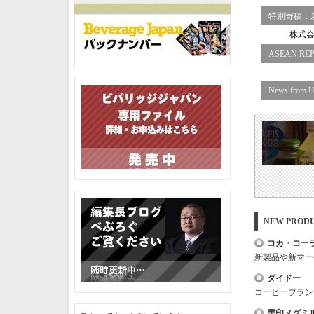
特別寄稿：
株式会
ASEAN RE
News fr
NEW PRO
コカ・コー
新製品や新マー
ダイドー
コーヒーブラン
雪印メグミ