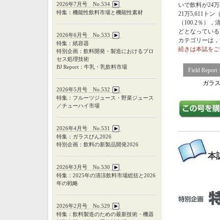
2026年7月号 No.534
いで飲料が24万
特集：機能性飲料市場と機能性素材
21万5,611トン
（100.2％），
どとなっている
2026年6月号 No.533
カテゴリーは，
特集：紙容器
続きは本誌をご
特別企画：飲料開発・製造におけるプロ
セス処理技術
BJ Report：牛乳・乳飲料市場
Field R
ガラ
2026年5月号 No.532
特集：フルーツジュース・野菜ジュース
／チューハイ市場
2026年4月号 No.531
特集：ガラスびん
2026
特別企画：飲料の新製品開発
2026
本
2026年3月号 No.530
特集：
2025
年の清涼飲料市場総括と
2026
年の戦略
2026年2月号 No.529
特集：飲料製造のための最新技術・機器