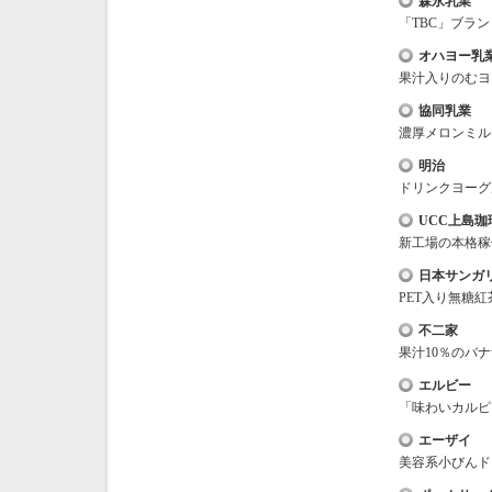
森永乳業
「TBC」ブラ
オハヨー乳
果汁入りのむヨ
協同乳業
濃厚メロンミル
明治
ドリンクヨーグ
UCC上島珈
新工場の本格稼
日本サンガ
PET入り無糖
不二家
果汁10％のバ
エルビー
「味わいカルピ
エーザイ
美容系小びんド