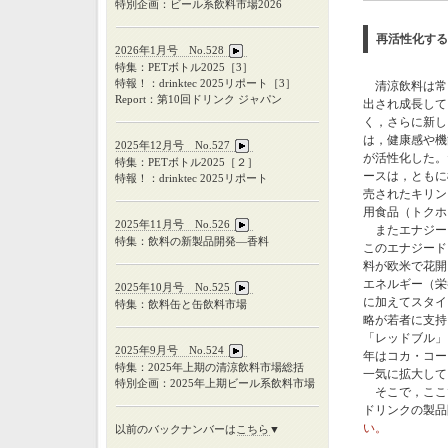
特別企画：ビール系飲料市場2026
再活性化する
2026年1月号 No.528
特集：PETボトル2025［3］
特報！：drinktec 2025リポート［3］
清涼飲料は常
Report：第10回ドリンク ジャパン
出され成長して
く，さらに新し
は，健康感や機
2025年12月号 No.527
が活性化した。
特集：
PET
ボトル
2025
［２］
ースは，ともに
特報！：
drinktec 2025
リポート
売されたキリン
用食品（トクホ
2025年11月号 No.526
またエナジー
特集：飲料の新製品開発―香料
このエナジード
料が欧米で花開
エネルギー（栄
2025年10月号 No.525
に加えてスタイ
特集：飲料缶と缶飲料市場
略が若者に支持
「レッドブル」
2025年9月号 No.524
年はコカ・コー
特集：
2025
年上期の清涼飲料市場総括
一気に拡大して
特別企画：
2025
年上期ビール系飲料市場
そこで，ここ
ドリンクの製品
い。
以前のバックナンバーは
こちら
▼