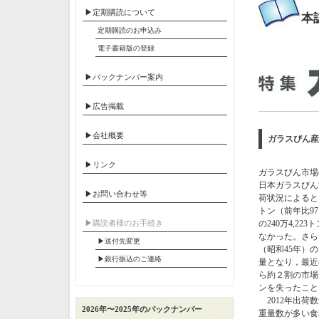
▶定期購読について
本
定期購読のお申込み
電子書籍版の登録
▶バックナンバー案内
▶広告掲載
▶会社概要
ガラスびん産
▶リンク
ガラスびん市場
日本ガラスびん
▶お問い合わせ等
荷状況によると（
トン（前年比97
▶︎購読者様のお手続き
の240万4,2
なかった。さらに
▶送付先変更
（昭和45年）の
▶︎銀行振込のご連絡
量となり，最近の1
ら約２割の市場が
ンを失ったこと
2012年出荷
2026年〜2025年のバックナンバー
重量数が多い食料