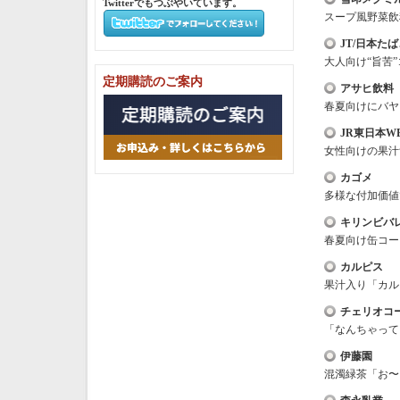
Twitterでもつぶやいています。
スープ風野菜飲
JT/日本た
大人向け“旨苦
定期購読のご案内
アサヒ飲料
春夏向けにバヤ
JR東日本W
女性向けの果汁
カゴメ
多様な付加価値
キリンビバ
春夏向け缶コー
カルピス
果汁入り「カル
チェリオコ
「なんちゃって
伊藤園
混濁緑茶「お〜