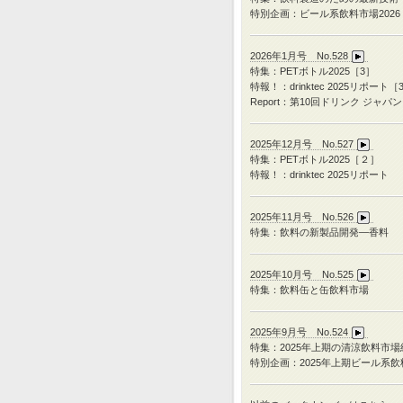
特別企画：ビール系飲料市場2026
2026年1月号 No.528
特集：PETボトル2025［3］
特報！：drinktec 2025リポート［
Report：第10回ドリンク ジャパン
2025年12月号 No.527
特集：
PET
ボトル
2025
［２］
特報！：
drinktec 2025
リポート
2025年11月号 No.526
特集：飲料の新製品開発―香料
2025年10月号 No.525
特集：飲料缶と缶飲料市場
2025年9月号 No.524
特集：
2025
年上期の清涼飲料市場
特別企画：
2025
年上期ビール系飲