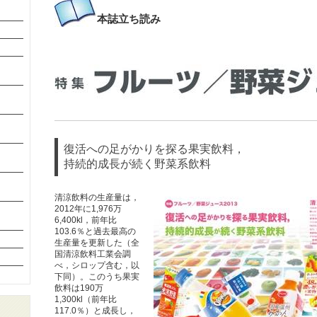
本誌
立ち読み
復活への足がかりを探る果実飲料，
持続的成長が続く野菜系飲料
清涼飲料の生産量は，
2012年に1,976万
6,400kl，前年比
103.6％と過去最高の
生産量を更新した（全
国清涼飲料工業会調
べ，シロップ含む，以
下同）。このうち果実
飲料は190万
1,300kl（前年比
117.0％）と成長し，