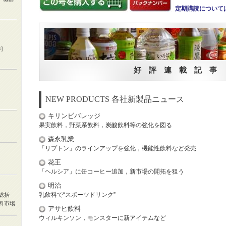
定期購読について
3］
好 評 連 載 記 事
NEW PRODUCTS 各社新製品ニュース
キリンビバレッジ
果実飲料，野菜系飲料，炭酸飲料等の強化を図る
森永乳業
「リプトン」のラインアップを強化，機能性飲料など発売
花王
「ヘルシア」に缶コーヒー追加，新市場の開拓を狙う
明治
乳飲料で“スポーツドリンク”
総括
料市場
アサヒ飲料
ウィルキンソン，モンスターに新アイテムなど