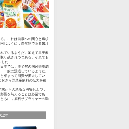
る。これは健康への関心と追求
と同じように，自然物である果汁
れているようだ。加えて果実飲
ら取り残されつつある。それでも
しした。
日本では，厚労省の国民栄養調
れ，一般に浸透しているようだ。
向と相まって消費が拡大してい
なおさら野菜系飲料の拡大を後
年末からの急激な円安および，
に影響を与えることは必至であ
とともに，原料サプライヤーの動
12年