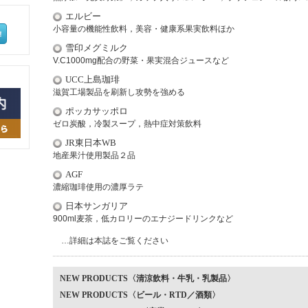
エルビー
小容量の機能性飲料，美容・健康系果実飲料ほか
雪印メグミルク
V.C1000mg配合の野菜・果実混合ジュースなど
UCC上島珈琲
滋賀工場製品を刷新し攻勢を強める
ポッカサッポロ
ゼロ炭酸，冷製スープ，熱中症対策飲料
JR東日本WB
地産果汁使用製品２品
AGF
濃縮珈琲使用の濃厚ラテ
日本サンガリア
900ml麦茶，低カロリーのエナジードリンクなど
…詳細は本誌をご覧ください
NEW PRODUCTS〈清涼飲料・牛乳・乳製品〉
NEW PRODUCTS〈ビール・RTD／酒類〉