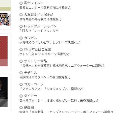
富士フイルム
美容＆エナジーで飲料市場に本格参入
大塚製薬／大塚食品
基幹商品の再定義で活性化狙う
レッドブル・ジャパン
PET入り「レッドブル」など
カルピス
水分補給の「カルピス」とグレープ炭酸など
JT/日本たばこ産業
ボトル缶入り“アロマルーツ”刷新など
サントリー食品
「天然水」を全面変更し採水地訴求，ニアウォーターに新製品
チチヤス
自販機活用でブランドの全国化を狙う
コカ・コーラ
「アクエリアス」「シュウェップス」刷新など
ダイドー
缶入りスムージー，冷凍可能なゼリー飲料，栄養炭酸など
伊藤園
無添加「充実野菜」，カップ入りスムージー，ポリフェノール訴求