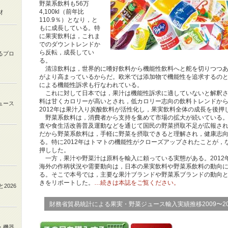
野菜系飲料も56万
4,100kl（前年比
材
110.9％）となり，と
もに成長している。特
に果実飲料は，これま
でのダウントレンドか
ら反転，成長してい
るプロ
る。
清涼飲料は，世界的に嗜好飲料から機能性飲料へと舵を切りつつあ
がより高まっているからだ。欧米では添加物で機能性を追求するの
による機能性訴求も行なわれている。
これに対して日本では，果汁は機能性訴求に適していないと解釈さ
料は甘くカロリーが高いとされ，低カロリー志向の飲料トレンドか
ュース
2012年は果汁入り炭酸飲料が活性化し，果実飲料全体の成長を後押
野菜系飲料は，消費者から支持を集めて市場の拡大が続いている。
査や食生活改善普及運動などを通じて国民の野菜摂取不足が広報さ
だから野菜系飲料は，手軽に野菜を摂取できると理解され，健康志
る。特に2012年はトマトの機能性がクローズアップされたことが，
押しした。
一方，果汁や野菜汁は原料を輸入に頼っている実態がある。2012
海外の作柄状況や需要動向は，日本の果実飲料や野菜系飲料の動向
る。そこで本号では，主要な果汁ブランドや野菜系ブランドの動向
きをリポートした。
…続きは本誌をご覧ください。
と
2026
財務省貿易統計による果実・野菜ジュース輸入実績推移2009〜20
・機器