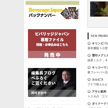
NEW PRO
キリンビバ
若年層狙う小型
雪印メグミ
抹茶ミルク，キ
キッコーマ
新フレーバー豆
カルピス
ブドウ味カルピ
アサヒ飲料
トクホの「三ツ
ダイドード