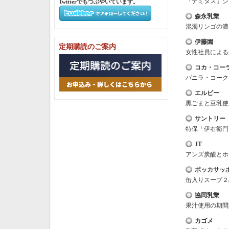
「デミタス」シ
Twitterでもつぶやいています。
森永乳業
混濁リンゴの濃
伊藤園
定期購読のご案内
女性社員による企
コカ・コー
バニラ・コーク
エルビー
黒ごまと豆乳使
サントリー
特保「伊右衛門
JT
アンズ炭酸とホ
ポッカサッ
缶入りスープ２
協同乳業
果汁使用の期間
カゴメ