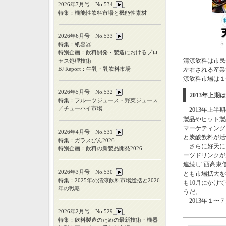
2026年7月号 No.534
特集：機能性飲料市場と機能性素材
2026年6月号 No.533
特集：紙容器
特別企画：飲料開発・製造におけるプロ
清涼飲料は市民
セス処理技術
BJ Report：牛乳・乳飲料市場
左右される産業
涼飲料市場は１
2026年5月号 No.532
2013年上
特集：フルーツジュース・野菜ジュース
／チューハイ市場
2013年上半
製品やヒット製
マーケティング
2026年4月号 No.531
と炭酸飲料が活
特集：ガラスびん
2026
さらに好天に
特別企画：飲料の新製品開発
2026
ーツドリンクが
連続し“西高東
2026年3月号 No.530
とも市場拡大を
特集：
2025
年の清涼飲料市場総括と
2026
も10月にかけ
年の戦略
うだ。
2013年１〜
2026年2月号 No.529
特集：飲料製造のための最新技術・機器