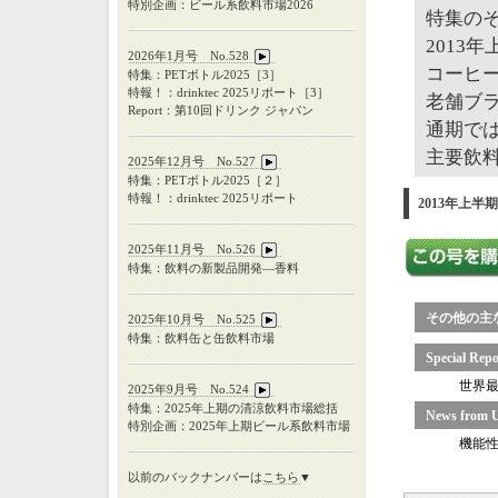
特別企画：ビール系飲料市場2026
特集の
2013
2026年1月号 No.528
コーヒ
特集：PETボトル2025［3］
特報！：drinktec 2025リポート［3］
老舗ブ
Report：第10回ドリンク ジャパン
通期で
主要飲
2025年12月号 No.527
特集：
PET
ボトル
2025
［２］
特報！：
drinktec 2025
リポート
2013年上半
2025年11月号 No.526
特集：飲料の新製品開発―香料
その他の主
2025年10月号 No.525
特集：飲料缶と缶飲料市場
Special Repo
世界
2025年9月号 No.524
特集：
2025
年上期の清涼飲料市場総括
News from 
特別企画：
2025
年上期ビール系飲料市場
機能
以前のバックナンバーは
こちら
▼