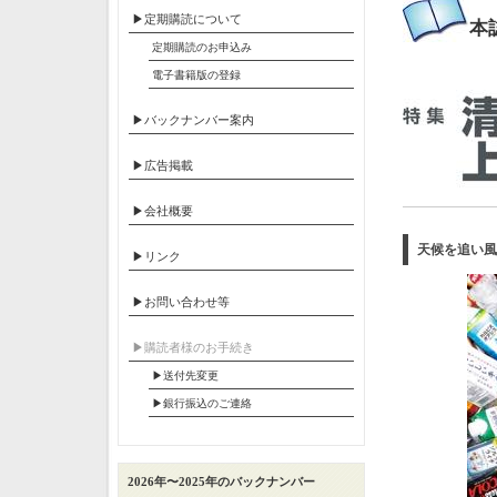
▶定期購読について
本
定期購読のお申込み
電子書籍版の登録
▶バックナンバー案内
▶広告掲載
▶会社概要
天候を追い風
▶リンク
▶お問い合わせ等
▶︎購読者様のお手続き
▶送付先変更
▶︎銀行振込のご連絡
2026年〜2025年のバックナンバー