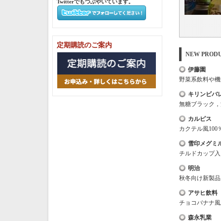
Twitterでもつぶやいています。
定期購読のご案内
NEW PRO
伊藤園
野菜系飲料や機
キリンビバ
無糖ブラック，
カルピス
カクテル風100
雪印メグミ
チルドカップ入
明治
秋冬向け新製品
アサヒ飲料
チョコバナナ風
森永乳業