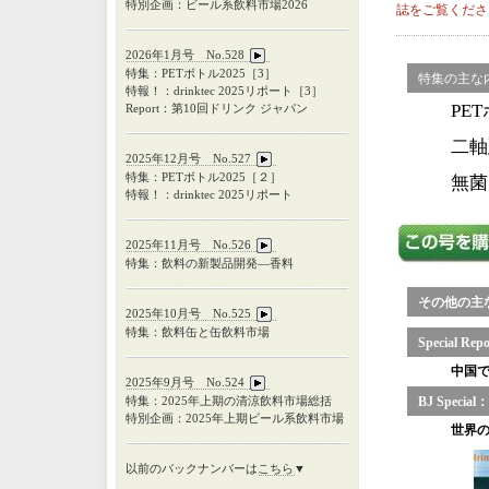
特別企画：ビール系飲料市場2026
誌をご覧くださ
2026年1月号 No.528
特集：PETボトル2025［3］
特集の主な
特報！：drinktec 2025リポート［3］
PE
Report：第10回ドリンク ジャパン
二軸
2025年12月号 No.527
特集：
PET
ボトル
2025
［２］
無菌
特報！：
drinktec 2025
リポート
2025年11月号 No.526
特集：飲料の新製品開発―香料
その他の主
2025年10月号 No.525
特集：飲料缶と缶飲料市場
Special
中国
2025年9月号 No.524
特集：
2025
年上期の清涼飲料市場総括
BJ Special：
特別企画：
2025
年上期ビール系飲料市場
世界
以前のバックナンバーは
こちら
▼