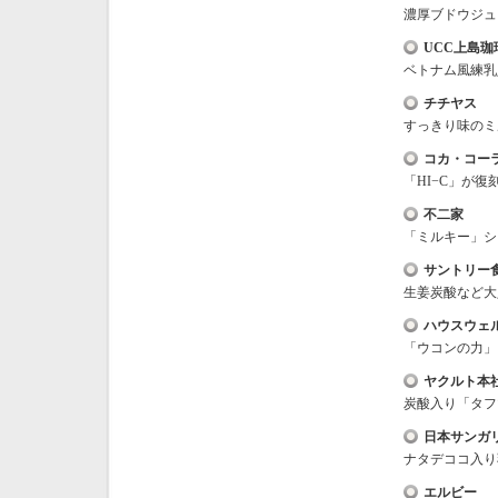
濃厚ブドウジュ
UCC上島珈
ベトナム風練乳
チチヤス
すっきり味のミ
コカ・コー
「HI−C」が復
不二家
「ミルキー」シ
サントリー
生姜炭酸など大
ハウスウェ
「ウコンの力」
ヤクルト本
炭酸入り「タフ
日本サンガ
ナタデココ入り
エルビー