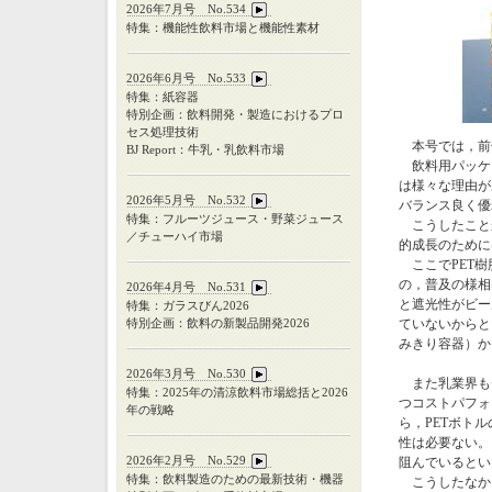
2026年7月号 No.534
特集：機能性飲料市場と機能性素材
2026年6月号 No.533
特集：紙容器
特別企画：飲料開発・製造におけるプロ
セス処理技術
本号では，前号
BJ Report：牛乳・乳飲料市場
飲料用パッケー
は様々な理由が
2026年5月号 No.532
バランス良く優
特集：フルーツジュース・野菜ジュース
こうしたことか
／チューハイ市場
的成長のために
ここでPET樹
の，普及の様相
2026年4月号 No.531
と遮光性がビー
特集：ガラスびん
2026
特別企画：飲料の新製品開発
2026
ていないからと
みきり容器）から
2026年3月号 No.530
また乳業界も
特集：
2025
年の清涼飲料市場総括と
2026
つコストパフォ
年の戦略
ら，PETボト
性は必要ない。
2026年2月号 No.529
阻んでいるとい
特集：飲料製造のための最新技術・機器
こうしたなか