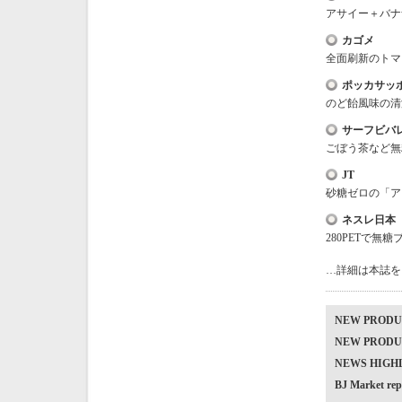
アサイー＋バナ
カゴメ
全面刷新のトマ
ポッカサッ
のど飴風味の清
サーフビバ
ごぼう茶など無
JT
砂糖ゼロの「ア
ネスレ日本
280PETで無
…詳細は本誌を
NEW PRO
NEW PRO
NEWS HIG
BJ Market