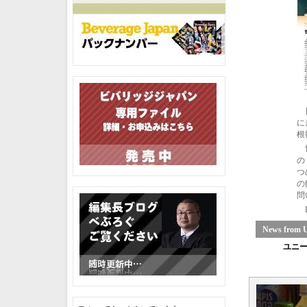
日
に
根
世
の
つ
の
問
B
News from 
ユニ