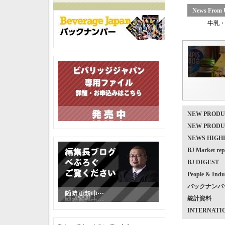
News From 
牛乳
NEW PRO
NEW PRO
NEWS HIG
BJ Market
BJ DIGEST
People & Indu
バックナンバ
統計資料
INTERNATI