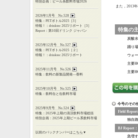
特別企画：ビール系飲料市場2026
また，2013
2026年1月号 No.528
特集：PETボトル2025［3］
特報！：drinktec 2025リポート［3］
特集の
Report：第10回ドリンク ジャパン
炭酸
2025年12月号 No.527
踊り場
特集：
PET
ボトル
2025
［２］
特報！：
drinktec 2025
リポート
ウォ
主要H
2025年11月号 No.526
主要H
特集：飲料の新製品開発―香料
2025年10月号 No.525
特集：飲料缶と缶飲料市場
今号のその
2025年9月号 No.524
Field R
特集：
2025
年上期の清涼飲料市場総括
特別企画：
2025
年上期ビール系飲料市場
独自
BJ Repo
以前のバックナンバーは
こちら
▼
急増