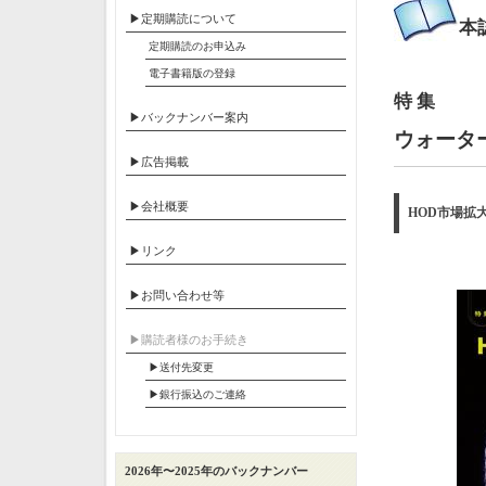
▶定期購読について
本
定期購読のお申込み
電子書籍版の登録
特 集
▶バックナンバー案内
ウォーター
▶広告掲載
▶会社概要
HOD市場拡
▶リンク
▶お問い合わせ等
▶︎購読者様のお手続き
▶送付先変更
▶︎銀行振込のご連絡
2026年〜2025年のバックナンバー