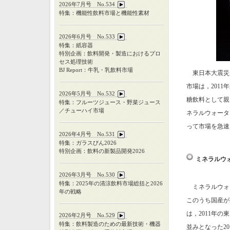
2026年7月号 No.534
特集：機能性飲料市場と機能性素材
2026年6月号 No.533
特集：紙容器
特別企画：飲料開発・製造におけるプロ
セス処理技術
BJ Report：牛乳・乳飲料市場
東日本大震災から３
市場は，201
2026年5月号 No.532
糖飲料として親
特集：フルーツジュース・野菜ジュース
／チューハイ市場
ネラルウォータ
って市場を急速
2026年4月号 No.531
特集：ガラスびん
2026
特別企画：飲料の新製品開発
2026
ミネラルウ
2026年3月号 No.530
特集：
2025
年の清涼飲料市場総括と
2026
ミネラルウォータ
年の戦略
このうち国産が28
は，2011年の
2026年2月号 No.529
特集：飲料製造のための最新技術・機器
並みとなった2