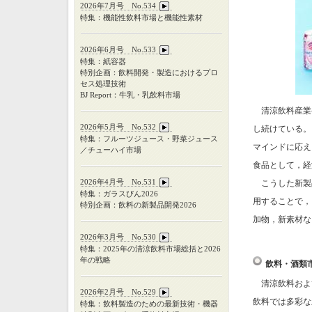
2026年7月号 No.534
特集：機能性飲料市場と機能性素材
2026年6月号 No.533
特集：紙容器
特別企画：飲料開発・製造におけるプロ
セス処理技術
BJ Report：牛乳・乳飲料市場
清涼飲料産業
2026年5月号 No.532
し続けている。
特集：フルーツジュース・野菜ジュース
マインドに応え
／チューハイ市場
食品として，経
2026年4月号 No.531
こうした新製
特集：ガラスびん
2026
用することで，
特別企画：飲料の新製品開発
2026
加物，新素材な
2026年3月号 No.530
特集：
2025
年の清涼飲料市場総括と
2026
年の戦略
飲料・酒類
清涼飲料およ
2026年2月号 No.529
飲料では多彩な
特集：飲料製造のための最新技術・機器