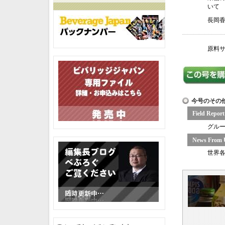
いて
長岡
原料
今号のその
Field R
グル
News From 
世界各