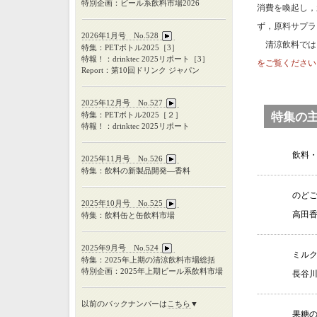
特別企画：ビール系飲料市場2026
消費を喚起し，
ず，原料サプラ
2026年1月号 No.528
清涼飲料では
特集：PETボトル2025［3］
特報！：drinktec 2025リポート［3］
をご覧ください
Report：第10回ドリンク ジャパン
2025年12月号 No.527
特集：
PET
ボトル
2025
［２］
特集の
特報！：
drinktec 2025
リポート
飲料
2025年11月号 No.526
特集：飲料の新製品開発―香料
のど
2025年10月号 No.525
高田
特集：飲料缶と缶飲料市場
2025年9月号 No.524
ミル
特集：
2025
年上期の清涼飲料市場総括
特別企画：
2025
年上期ビール系飲料市場
長谷
以前のバックナンバーは
こちら
▼
果糖