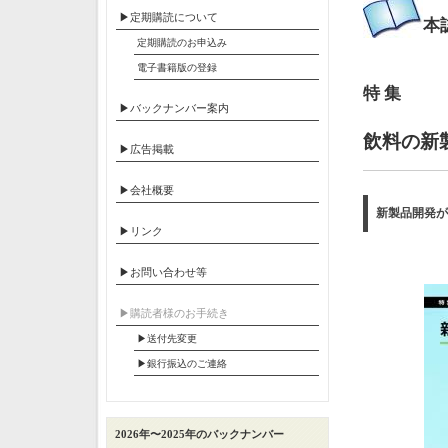
▶定期購読について
本
定期購読のお申込み
電子書籍版の登録
特 集
▶バックナンバー案内
飲料の新
▶広告掲載
▶会社概要
新製品開発が
▶リンク
▶お問い合わせ等
▶︎購読者様のお手続き
▶送付先変更
▶︎銀行振込のご連絡
2026年〜2025年のバックナンバー