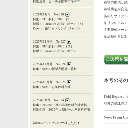
特別企画：ビール系飲料市場2026
市場の拡大が続
市場構造が変化
2026年1月号 No.528
缶のリサイクル
特集：PETボトル2025［3］
キリンのアルミ
特報！：drinktec 2025リポート［3］
Report：第10回ドリンク ジャパン
主要製缶メーカ
多品種生産に対
2025年12月号 No.527
特集：
PET
ボトル
2025
［２］
特報！：
drinktec 2025
リポート
2025年11月号 No.526
特集：飲料の新製品開発―香料
本号のその
2025年10月号 No.525
特集：飲料缶と缶飲料市場
Field Rep
2025年9月号 No.524
地方の受託充填
特集：
2025
年上期の清涼飲料市場総括
特別企画：
2025
年上期ビール系飲料市場
News From U.
以前のバックナンバーは
こちら
▼