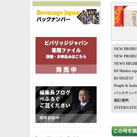
NEW PRO
NEW PRO
NEWS HIG
BJ Market
BJ DIGEST
People & Indu
バックナンバ
統計資料
INTERNATI