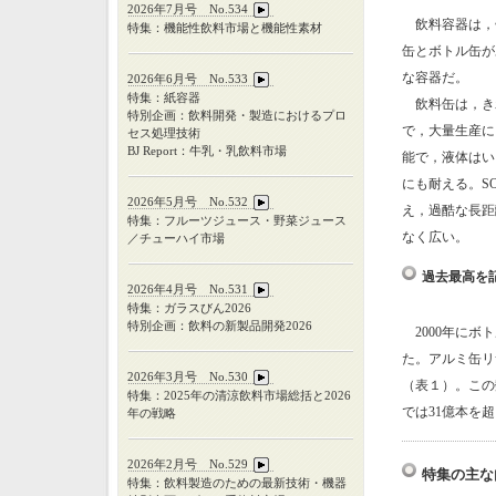
2026年7月号 No.534
飲料容器は，缶
特集：機能性飲料市場と機能性素材
缶とボトル缶が
な容器だ。
2026年6月号 No.533
特集：紙容器
飲料缶は，き
特別企画：飲料開発・製造におけるプロ
で，大量生産に
セス処理技術
BJ Report：牛乳・乳飲料市場
能で，液体はい
にも耐える。S
2026年5月号 No.532
え，過酷な長距
特集：フルーツジュース・野菜ジュース
なく広い。
／チューハイ市場
過去最高を
2026年4月号 No.531
特集：ガラスびん
2026
特別企画：飲料の新製品開発
2026
2000年にボ
た。アルミ缶リ
2026年3月号 No.530
（表１）。この
特集：
2025
年の清涼飲料市場総括と
2026
では31億本を
年の戦略
2026年2月号 No.529
特集の主な
特集：飲料製造のための最新技術・機器