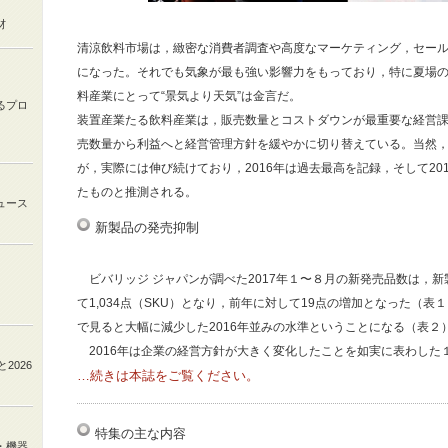
材
清涼飲料市場は，緻密な消費者調査や高度なマーケティング，セー
になった。それでも気象が最も強い影響力をもっており，特に夏場
料産業にとって“景気より天気”は金言だ。
るプロ
装置産業たる飲料産業は，販売数量とコストダウンが最重要な経営
売数量から利益へと経営管理方針を緩やかに切り替えている。当然
が，実際には伸び続けており，2016年は過去最高を記録，そして20
たものと推測される。
ュース
新製品の発売抑制
ビバリッジ ジャパンが調べた2017年１〜８月の新発売品数は，
て1,034点（SKU）となり，前年に対して19点の増加となった（表１
で見ると大幅に減少した2016年並みの水準ということになる（表２
2016年は企業の経営方針が大きく変化したことを如実に表わした
と
2026
…続きは本誌をご覧ください。
特集の主な内容
・機器