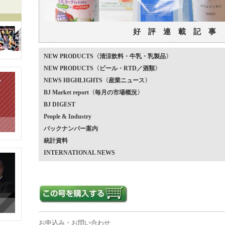
好 評 連 載 記 事
NEW PRODUCTS〈清涼飲料・牛乳・乳製品〉
NEW PRODUCTS〈ビール・RTD／酒類〉
NEWS HIGHLIGHTS〈産業ニュース〉
BJ Market report〈毎月の市場概況〉
BJ DIGEST
People & Industry
バックナンバー案内
統計資料
INTERNATIONAL NEWS
お申込み・お問い合わせ