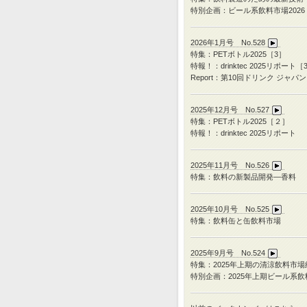
特別企画：ビール系飲料市場2026
2026年1月号 No.528
特集：PETボトル2025［3］
特報！：drinktec 2025リポート［
Report：第10回ドリンク ジャパン
2025年12月号 No.527
特集：
PET
ボトル
2025
［２］
特報！：
drinktec 2025
リポート
2025年11月号 No.526
特集：飲料の新製品開発―香料
2025年10月号 No.525
特集：飲料缶と缶飲料市場
2025年9月号 No.524
特集：
2025
年上期の清涼飲料市場
特別企画：
2025
年上期ビール系飲