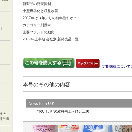
新製品の発売抑制
小型容器化と収益改善
2017年は３年ぶりの前年割れか？
カテゴリー別動向
3］
主要ブランドの動向
2017年上半期 会社別 新発売品一覧
定期購読について
本号のその他の内容
News form U.K.
“おいしさ”の維持向上へひと工夫
総括
料市場