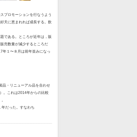
ルスプロモーションを行なうよう
の好天に恵まれれば成長する。飲
課題である。ところが近年は，販
，販売数量が減少するところだ
17年１〜８月は前年並みになっ
新製品・リニューアル品を合わせ
）。これは2014年からの比較
）。
１年だった。すなわち