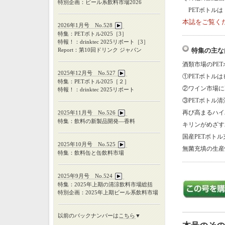
特別企画：ビール系飲料市場2026
PETボトルは
本誌をご覧く
2026年1月号 No.528
特集：PETボトル2025［3］
特報！：drinktec 2025リポート［3］
Report：第10回ドリンク ジャパン
特集の主な
酒類市場のPE
2025年12月号 No.527
①PETボトル
特集：
PET
ボトル
2025
［２］
②ワイン市場に
特報！：
drinktec 2025
リポート
③PETボトル
再び高まるハイ
2025年11月号 No.526
特集：飲料の新製品開発―香料
キリンがめざす
国産PETボト
2025年10月号 No.525
無菌充填の生産
特集：飲料缶と缶飲料市場
2025年9月号 No.524
特集：
2025
年上期の清涼飲料市場総括
特別企画：
2025
年上期ビール系飲料市場
以前のバックナンバーは
こちら
▼