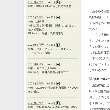
2026年7月号 No.534
特集：機能性飲料市場と機能性素材
あらゆる容器包
乳飲料類・ドリ
2026年6月号 No.533
特集：紙容器
トルのもつ汎用
特別企画：飲料開発・製造におけるプロ
だろう。
セス処理技術
BJ Report：牛乳・乳飲料市場
一方，汎用容器
う。ブランドオ
2026年5月号 No.532
えない限り，こ
特集：フルーツジュース・野菜ジュース
しては飲料産業
／チューハイ市場
本号ではPET
2026年4月号 No.531
にドイツ・ミュン
特集：ガラスびん
2026
しているので，
特別企画：飲料の新製品開発
2026
酒類市場の
2026年3月号 No.530
酒類市場はここ
特集：
2025
年の清涼飲料市場総括と
2026
98.9％と前
年の戦略
おり，このうち
2026年2月号 No.529
を上回った一方
特集：飲料製造のための最新技術・機器
その他の醸造酒