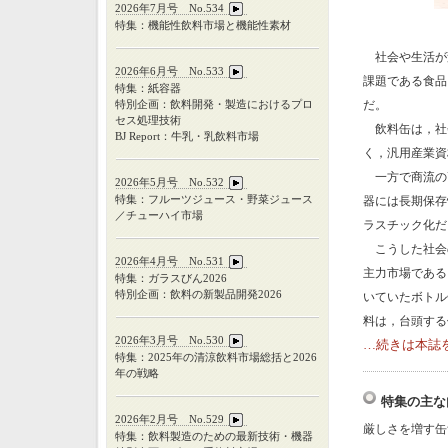
2026年7月号 No.534
特集：機能性飲料市場と機能性素材
社会や生活が
2026年6月号 No.533
課題である食品
特集：紙容器
特別企画：飲料開発・製造におけるプロ
だ。
セス処理技術
飲料缶は，社
BJ Report：牛乳・乳飲料市場
く，汎用産業資
一方で商流の
2026年5月号 No.532
特集：フルーツジュース・野菜ジュース
器には長期保存
／チューハイ市場
ラスチック化だ
こうした社会
2026年4月号 No.531
主力市場である
特集：ガラスびん
2026
特別企画：飲料の新製品開発
2026
いていたボトル
料は，台頭する
2026年3月号 No.530
…続きは本誌
特集：
2025
年の清涼飲料市場総括と
2026
年の戦略
特集の主な
2026年2月号 No.529
厳しさを増す缶
特集：飲料製造のための最新技術・機器