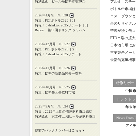
特別企画：ビール系飲料市場2026
アルミ，スチー
ボトル缶市場は
2026年1月号 No.528
コストダウンと
特集：PETボトル2025［3］
缶のリサイクル
特報！：drinktec 2025リポート［3］
Report：第10回ドリンク ジャパン
苦境が続く缶コ
RTD市場の拡
2025年12月号 No.527
日本酒市場にお
特集：
PET
ボトル
2025
［２］
主要製缶メーカ
特報！：
drinktec 2025
リポート
最新缶充填機事
2025年11月号 No.526
特集：飲料の新製品開発―香料
特別リポート：C
2025年10月号 No.525
中国
特集：飲料缶と缶飲料市場
トレンドレビュ
2025年9月号 No.524
年末
特集：
2025
年上期の清涼飲料市場総括
特別企画：
2025
年上期ビール系飲料市場
News From 
アイ
以前のバックナンバーは
こちら
▼