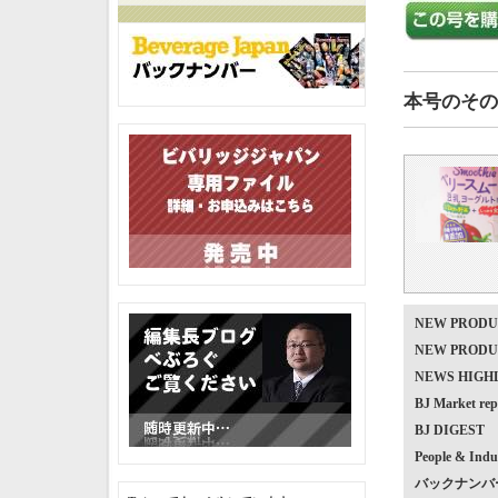
本号のその
NEW PRO
NEW PRO
NEWS HIG
BJ Market
BJ DIGEST
People & Indu
バックナンバ