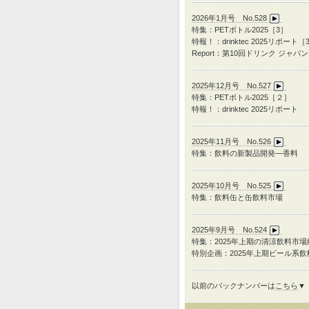
2026年1月号 No.528
特集：PETボトル2025［3］
特報！：drinktec 2025リポート［
Report：第10回ドリンク ジャパン
2025年12月号 No.527
特集：
PET
ボトル
2025
［２］
特報！：
drinktec 2025
リポート
2025年11月号 No.526
特集：飲料の新製品開発―香料
2025年10月号 No.525
特集：飲料缶と缶飲料市場
2025年9月号 No.524
特集：
2025
年上期の清涼飲料市場
特別企画：
2025
年上期ビール系飲
以前のバックナンバーは
こちら
▼