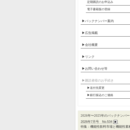
定期購読のお申込み
電子書籍版の登録
▶バックナンバー案内
▶広告掲載
▶会社概要
▶リンク
▶お問い合わせ等
▶︎購読者様のお手続き
▶送付先変更
▶︎銀行振込のご連絡
2026年〜2025年のバックナンバー
2026年7月号 No.534
特集：機能性飲料市場と機能性素