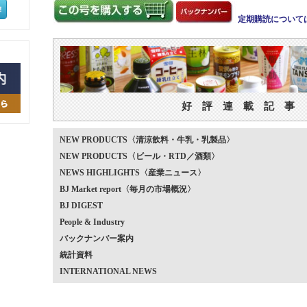
定期購読について
好 評 連 載 記 事
NEW PRODUCTS〈清涼飲料・牛乳・乳製品〉
NEW PRODUCTS〈ビール・RTD／酒類〉
NEWS HIGHLIGHTS〈産業ニュース〉
BJ Market report〈毎月の市場概況〉
BJ DIGEST
People & Industry
バックナンバー案内
統計資料
INTERNATIONAL NEWS