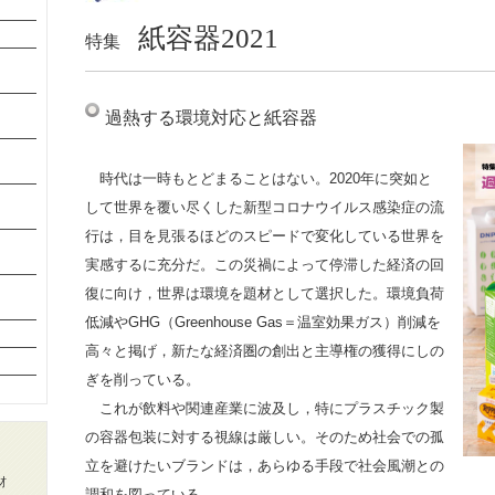
紙容器2021
特集
過熱する環境対応と紙容器
時代は一時もとどまることはない。2020年に突如と
して世界を覆い尽くした新型コロナウイルス感染症の流
行は，目を見張るほどのスピードで変化している世界を
実感するに充分だ。この災禍によって停滞した経済の回
復に向け，世界は環境を題材として選択した。環境負荷
低減やGHG（Greenhouse Gas＝温室効果ガス）削減を
高々と掲げ，新たな経済圏の創出と主導権の獲得にしの
ぎを削っている。
これが飲料や関連産業に波及し，特にプラスチック製
の容器包装に対する視線は厳しい。そのため社会での孤
立を避けたいブランドは，あらゆる手段で社会風潮との
材
調和を図っている。