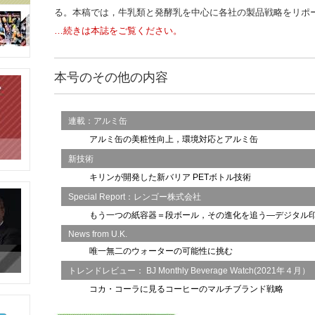
る。本稿では，牛乳類と発酵乳を中心に各社の製品戦略をリポ
…続きは本誌をご覧ください
。
本号のその他の内容
連載：アルミ缶
アルミ缶の美粧性向上，環境対応とアルミ缶
新技術
キリンが開発した新バリア
PET
ボトル技術
Special Report
：レンゴー株式会社
もう一つの紙容器＝段ボール，その進化を追う—デジタル
News from U.K.
唯一無二のウォーターの可能性に挑む
トレンドレビュー：
BJ Monthly Beverage Watch(2021
年４月）
コカ・コーラに見るコーヒーのマルチブランド戦略