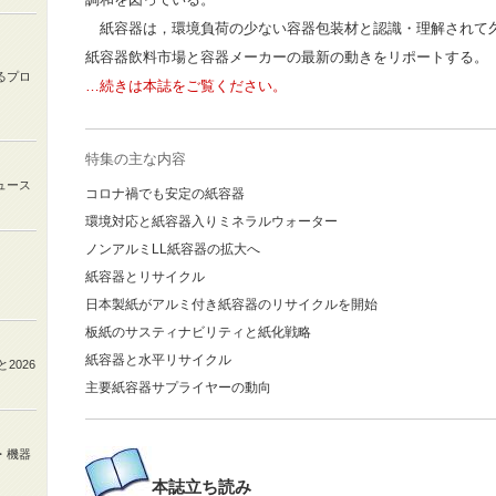
紙容器は，環境負荷の少ない容器包装材と認識・理解されて
紙容器飲料市場と容器メーカーの最新の動きをリポートする。
るプロ
…続きは本誌をご覧ください
。
特集の主な内容
ュース
コロナ禍でも安定の紙容器
環境対応と紙容器入りミネラルウォーター
ノンアルミ
LL
紙容器の拡大へ
紙容器とリサイクル
日本製紙がアルミ付き紙容器のリサイクルを開始
板紙のサスティナビリティと紙化戦略
紙容器と水平リサイクル
と
2026
主要紙容器サプライヤーの動向
・機器
本誌
立ち読み