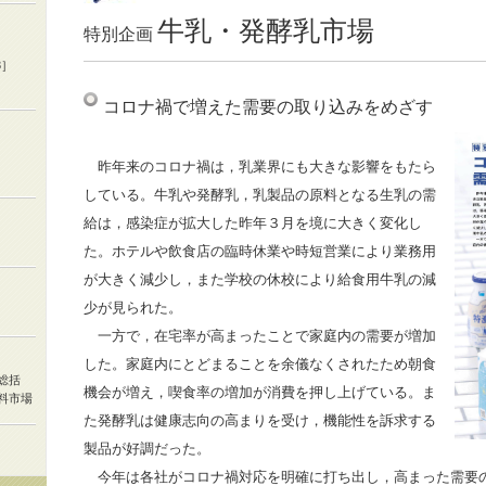
牛乳・発酵乳市場
特別企画
3］
コロナ禍で増えた需要の取り込みをめざす
昨年来のコロナ禍は，乳業界にも大きな影響をもたら
している。牛乳や発酵乳，乳製品の原料となる生乳の需
給は，感染症が拡大した昨年３月を境に大きく変化し
た。ホテルや飲食店の臨時休業や時短営業により業務用
が大きく減少し，また学校の休校により給食用牛乳の減
少が見られた。
一方で，在宅率が高まったことで家庭内の需要が増加
した。家庭内にとどまることを余儀なくされたため朝食
総括
機会が増え，喫食率の増加が消費を押し上げている。ま
料市場
た発酵乳は健康志向の高まりを受け，機能性を訴求する
製品が好調だった。
今年は各社がコロナ禍対応を明確に打ち出し，高まった需要