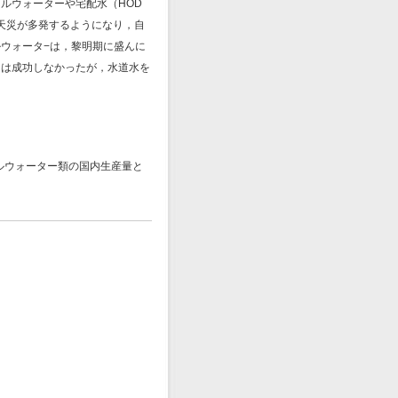
ルウォーターや宅配水（HOD
る。また天災が多発するようになり，自
ウォータ−は，黎明期に盛んに
には成功しなかったが，水道水を
ルウォーター類の国内生産量と