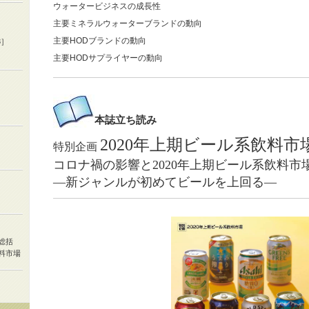
ウォータービジネスの成長性
主要ミネラルウォーターブランドの動向
主要HODブランドの動向
3］
主要HODサプライヤーの動向
本誌
立ち読み
2020年上期ビール系飲料市
特別企画
コロナ禍の影響と2020年上期ビール系飲料市
—新ジャンルが初めてビールを上回る—
総括
料市場