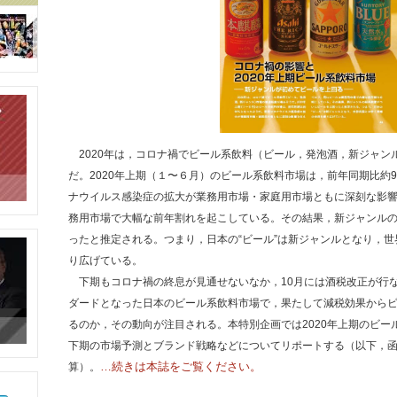
2020年は，コロナ禍でビール系飲料（ビール，発泡酒，新ジャン
だ。2020年上期（１〜６月）のビール系飲料市場は，前年同期比約
ナウイルス感染症の拡大が業務用市場・家庭用市場ともに深刻な影
務用市場で大幅な前年割れを起こしている。その結果，新ジャンル
ったと推定される。つまり，日本の“ビール”は新ジャンルとなり，
り広げている。
下期もコロナ禍の終息が見通せないなか，10月には酒税改正が行
ダードとなった日本のビール系飲料市場で，果たして減税効果から
るのか，その動向が注目される。本特別企画では2020年上期のビー
下期の市場予測とブランド戦略などについてリポートする（以下，函数は
…続きは本誌をご覧ください。
算）。