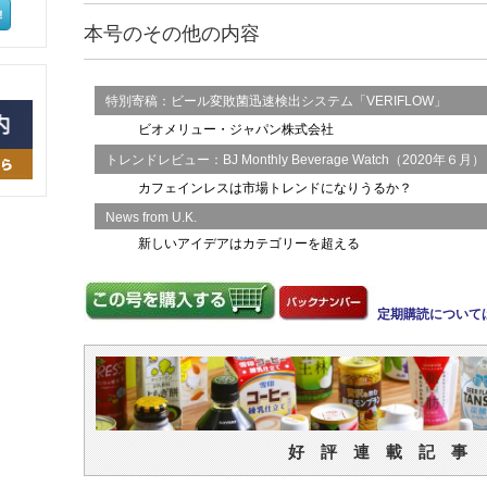
本号のその他の内容
特別寄稿：ビール変敗菌迅速検出システム「VERIFLOW」
ビオメリュー・ジャパン株式会社
トレンドレビュー：BJ Monthly Beverage Watch（2020年６月）
カフェインレスは市場トレンドになりうるか？
News from U.K.
新しいアイデアはカテゴリーを超える
定期購読について
好 評 連 載 記 事