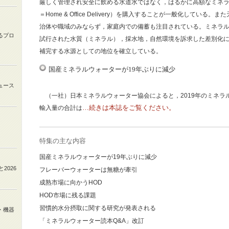
厳しく管理され安全に飲める水道水ではなく，はるかに高額なミネラ
＝Home & Office Delivery）を購入することが一般化してい
治体や職域のみならず，家庭内での備蓄も注目されている。ミネラル
るプロ
試行された水質（ミネラル），採水地，自然環境を訴求した差別化
補完する水源としての地位を確立している。
国産ミネラルウォーターが19年ぶりに減少
ュース
（一社）日本ミネラルウォーター協会によると，2019年のミネラ
…続きは本誌をご覧ください。
輸入量の合計は
特集の主な内容
国産ミネラルウォーターが19年ぶりに減少
と
2026
フレーバーウォーターは無糖が牽引
成熟市場に向かうHOD
HOD市場に残る課題
習慣的水分摂取に関する研究が発表される
・機器
「ミネラルウォーター読本Q&A」改訂