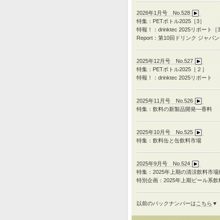
2026年1月号 No.528
特集：PETボトル2025［3］
特報！：drinktec 2025リポート［
Report：第10回ドリンク ジャパン
2025年12月号 No.527
特集：
PET
ボトル
2025
［２］
特報！：
drinktec 2025
リポート
2025年11月号 No.526
特集：飲料の新製品開発―香料
2025年10月号 No.525
特集：飲料缶と缶飲料市場
2025年9月号 No.524
特集：
2025
年上期の清涼飲料市場
特別企画：
2025
年上期ビール系飲
以前のバックナンバーは
こちら
▼