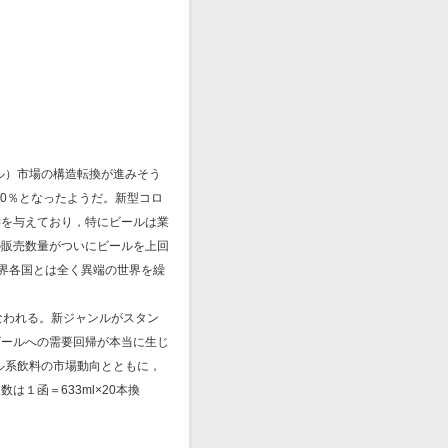
ル）市場の構造転換が進みそう
90％となったようだ。新型コロ
響を与えており，特にビールは業
の販売数量がついにビールを上回
世界各国とは全く異端の世界を繰
なわれる。新ジャンルがスタン
ビールへの需要回帰が本当に生じ
ル系飲料の市場動向とともに，
１函＝633ml×20本換