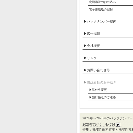
定期購読のお申込み
電子書籍版の登録
▶バックナンバー案内
▶広告掲載
▶会社概要
▶リンク
▶お問い合わせ等
▶︎購読者様のお手続き
▶送付先変更
▶︎銀行振込のご連絡
2026年〜2025年のバックナンバー
2026年7月号 No.534
特集：機能性飲料市場と機能性素