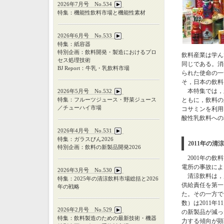
2026年7月号 No.534
特集：機能性飲料市場と機能性素材
2026年6月号 No.533
特集：紙容器
特別企画：飲料開発・製造におけるプロ
飲料産業は学ん
セス処理技術
同じである。消
BJ Report：牛乳・乳飲料市場
られた使命の一
そ，日本の飲料
本特集では，
2026年5月号 No.532
特集：フルーツジュース・野菜ジュース
ともに，飲料の
／チューハイ市場
コサミンを利用
酸性乳飲料への
2026年4月号 No.531
特集：ガラスびん
2026
2011年の
特別企画：飲料の新製品開発
2026
2001年の飲
電所の事故によ
2026年3月号 No.530
清涼飲料は，震
特集：
2025
年の清涼飲料市場総括と
2026
供給責任を第一
年の戦略
た。その一方で
数）は2011年
2026年2月号 No.529
の新製品が減っ
特集：飲料製造のための最新技術・機器
力する傾向が顕