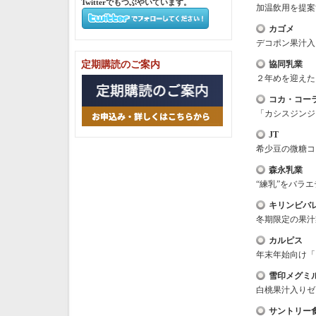
Twitterでもつぶやいています。
加温飲用を提案
カゴメ
デコポン果汁入
定期購読のご案内
協同乳業
２年めを迎えた
コカ・コー
「カシスジンジ
JT
希少豆の微糖コ
森永乳業
“練乳”をバラ
キリンビバ
冬期限定の果汁
カルピス
年末年始向け「
雪印メグミ
白桃果汁入りゼ
サントリー