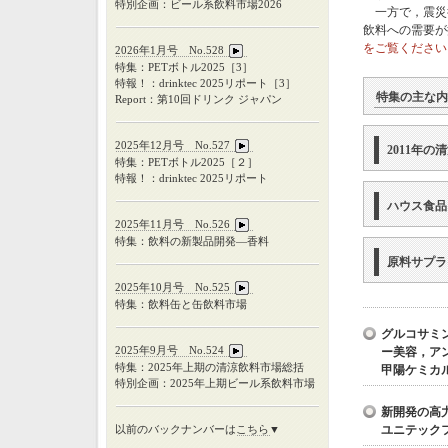
特別企画：ビール系飲料市場2026
一方で，震災後
飲料への需要が
をご覧ください
2026年1月号 No.528
特集：PETボトル2025［3］
特報！：drinktec 2025リポート［3］
特集の主な内
Report：第10回ドリンク ジャパン
2025年12月号 No.527
2011年
特集：
PET
ボトル
2025
［２］
特報！：
drinktec 2025
リポート
ハウス食品
2025年11月号 No.526
特集：飲料の新製品開発―香料
原料サプラ
2025年10月号 No.525
特集：飲料缶と缶飲料市場
グルコサミ
2025年9月号 No.524
ー美容，ア
特集：
2025
年上期の清涼飲料市場総括
甲陽ケミカ
特別企画：
2025
年上期ビール系飲料市場
新開発の高
以前のバックナンバーは
こちら
▼
ユニテック