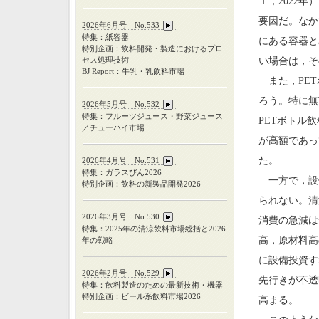
１，2022
要因だ。なか
2026年6月号 No.533
特集：紙容器
にある容器と
特別企画：飲料開発・製造におけるプロ
セス処理技術
い場合は，そ
BJ Report：牛乳・乳飲料市場
また，PET
ろう。特に無
2026年5月号 No.532
特集：フルーツジュース・野菜ジュース
PETボトル
／チューハイ市場
が高額であっ
た。
2026年4月号 No.531
特集：ガラスびん
2026
一方で，設備
特別企画：飲料の新製品開発
2026
られない。清
2026年3月号 No.530
消費の急減は
特集：
2025
年の清涼飲料市場総括と
2026
高，原材料高
年の戦略
に設備投資す
2026年2月号 No.529
先行きが不透
特集：飲料製造のための最新技術・機器
特別企画：ビール系飲料市場2026
高まる。