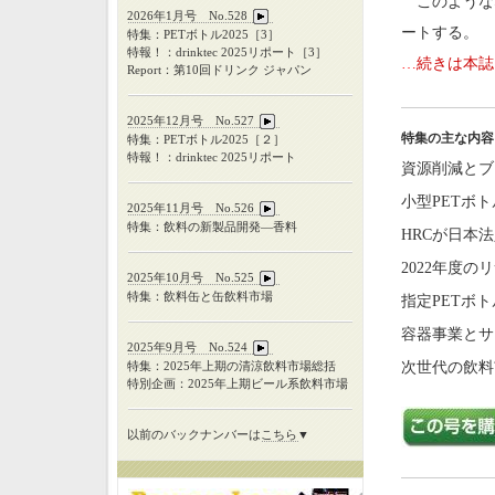
このような
2026年1月号 No.528
ートする。
特集：PETボトル2025［3］
特報！：drinktec 2025リポート［3］
…
続きは本誌
Report：第10回ドリンク ジャパン
2025年12月号 No.527
特集の主な内容
特集：
PET
ボトル
2025
［２］
特報！：
drinktec 2025
リポート
資源削減とブ
小型PETボ
2025年11月号 No.526
特集：飲料の新製品開発―香料
HRCが日本
2022年度のリ
2025年10月号 No.525
特集：飲料缶と缶飲料市場
指定PETボ
容器事業とサ
2025年9月号 No.524
特集：
2025
年上期の清涼飲料市場総括
次世代の飲料
特別企画：
2025
年上期ビール系飲料市場
以前のバックナンバーは
こちら
▼