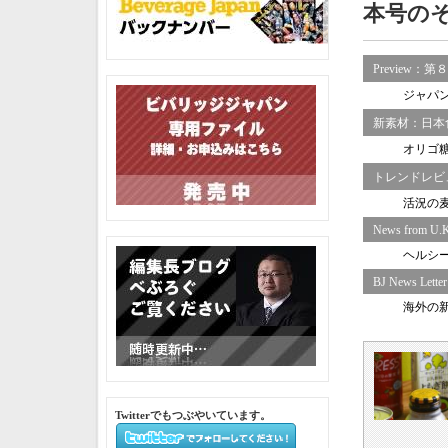
本号の
Preview
：第８
ジャパ
新素材：日本
オリゴ
トレンドレビ
活況の
News from U.
ヘルシ
BJ News Letter
海外の
Twitterでもつぶやいています。