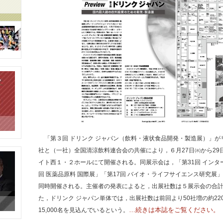
「第３回 ドリンク ジャパン（飲料・液状食品開発・製造展）」がリ
社と（一社）全国清涼飲料連合会の共催により，６月27日㈬から29
イト西１・２ホールにて開催される。同展示会は，「第31回 インター
回 医薬品原料 国際展」「第17回 バイオ・ライフサイエンス研究展」
同時開催される。主催者の発表によると，出展社数は５展示会の合計で
た，ドリンク ジャパン単体では，出展社数は前回より50社増の約2
…続きは本誌をご覧ください。
15,000名を見込んでいるという。