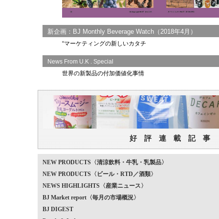
新企画：BJ Monthly Beverage Watch（2018年4月）
“マーケティングの新しいカタチ
News From U.K
. Special
世界の新製品の付加価値化事情
好 評 連 載 記 事
NEW PRODUCTS〈清涼飲料・牛乳・乳製品〉
NEW PRODUCTS〈ビール・RTD／酒類〉
NEWS HIGHLIGHTS〈産業ニュース〉
BJ Market report〈毎月の市場概況〉
BJ DIGEST