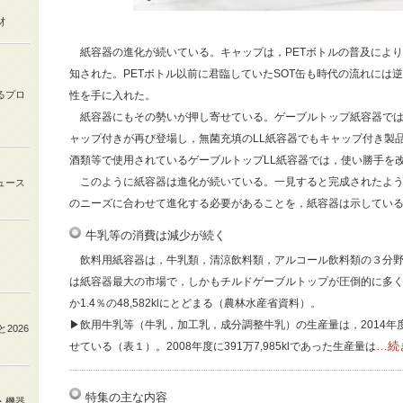
材
紙容器の進化が続いている。キャップは，PETボトルの普及によ
知された。PETボトル以前に君臨していたSOT缶も時代の流れには
るプロ
性を手に入れた。
紙容器にもその勢いが押し寄せている。ゲーブルトップ紙容器では，
ャップ付きが再び登場し，無菌充填のLL紙容器でもキャップ付き製
酒類等で使用されているゲーブルトップLL紙容器では，使い勝手を
このように紙容器は進化が続いている。一見すると完成されたよう
ュース
のニーズに合わせて進化する必要があることを，紙容器は示してい
牛乳等の消費は減少が続く
飲料用紙容器は，牛乳類，清涼飲料類，アルコール飲料類の３分野
は紙容器最大の市場で，しかもチルドゲーブルトップが圧倒的に多く，
か1.4％の48,582klにとどまる（農林水産省資料）。
▶飲用牛乳等（牛乳，加工乳，成分調整牛乳）の生産量は，2014年
と
2026
…続
せている（表１）。2008年度に391万7,985klであった生産量は
特集の主な内容
・機器