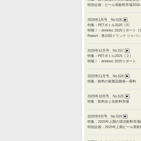
特別企画：ビール系飲料市場2026
2026年1月号 No.528
特集：PETボトル2025［3］
特報！：drinktec 2025リポート［
Report：第10回ドリンク ジャパン
2025年12月号 No.527
特集：
PET
ボトル
2025
［２］
特報！：
drinktec 2025
リポート
2025年11月号 No.526
特集：飲料の新製品開発―香料
2025年10月号 No.525
特集：飲料缶と缶飲料市場
2025年9月号 No.524
特集：
2025
年上期の清涼飲料市場
特別企画：
2025
年上期ビール系飲