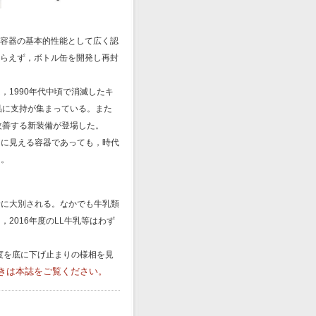
り容器の基本的性能として広く認
逆らえず，ボトル缶を開発し再封
1990年代中頃で消滅したキ
品に支持が集まっている。また
改善する新装備が登場した。
に見える容器であっても，時代
る。
に大別される。なかでも牛乳類
2016年度のLL牛乳等はわず
度を底に下げ止まりの様相を見
きは本誌をご覧ください。