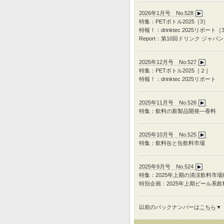
2026年1月号 No.528
特集：PETボトル2025［3］
特報！：drinktec 2025リポート［
Report：第10回ドリンク ジャパン
2025年12月号 No.527
特集：
PET
ボトル
2025
［２］
特報！：
drinktec 2025
リポート
2025年11月号 No.526
特集：飲料の新製品開発―香料
2025年10月号 No.525
特集：飲料缶と缶飲料市場
2025年9月号 No.524
特集：
2025
年上期の清涼飲料市場
特別企画：
2025
年上期ビール系飲
以前のバックナンバーは
こちら
▼