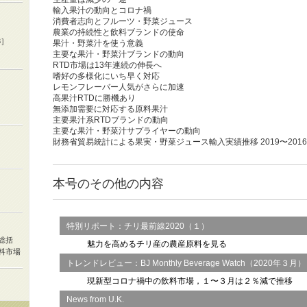
輸入果汁の動向とコロナ禍
消費者志向とフルーツ・野菜ジュース
農業の持続性と飲料ブランドの使命
3］
果汁・野菜汁を使う意義
主要な果汁・野菜汁ブランドの動向
RTD市場は13年連続の伸長へ
嗜好の多様化にいち早く対応
レモンフレーバー人気がさらに加速
高果汁RTDに勝機あり
無添加需要に対応する原料果汁
主要果汁系RTDブランドの動向
主要な果汁・野菜汁サプライヤーの動向
財務省貿易統計による果実・野菜ジュース輸入実績推移 2019〜201
本号のその他の内容
特別リポート：チリ最前線2020（１）
総括
魅力を高めるチリ産の農産原料を見る
料市場
トレンドレビュー：BJ Monthly Beverage Watch（2020年３月）
現新型コロナ禍中の飲料市場，１〜３月は２％減で推移
News from U.K.