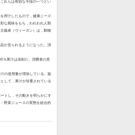
。これらは有効な手段の一つとい
を搾汁したもので，健康ニーズ
多彩な風味をもち，われわれ人類
食主義者（ヴィーガン）は，動物
品が見られるようになった。消
0％果汁は深刻だ。消費者の意
果汁の使用量が増加している。販
素として，果汁が珍重されている
ポートし，その動きを明らかにす
ス・野菜ジュースの実態を総合的