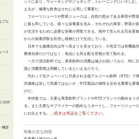
ントに走り，ウォーキングやジョギング，トレーニングにいそしむ
えるが，健康な飲食はそれにも増して重要だ。
フルーツジュースや野菜ジュースは，自然の恵みである果実や野菜
るプロ
に最も即している。様々な栄養素を含み，それぞれの果実，野菜が
が生活するために必要な栄養が摂取できる。海外で見られる完全菜
からの栄養摂取を拒否し植物だけで生活している。
日本でも健康志向は年々高まりを見せており，小売店では有機栽培
ュース
費者自身だけではなく，食品にも気を配る世相が見て取れる。
一方で清涼飲料では，果実飲料の消費は減少が続いており，特に10
識と消費実態は乖離しているといえるだろう。
代わって缶チューハイに代表される低アルコール飲料（RTD）で
売価格は決して高価ではないが，RTD製品の個性を定める重要な要
のだ。
本特集では，主要な果実飲料ブランドやRTDブランドの動向をリ
と
2026
る。また主要なサプライヤーの動向もリポートし，フルーツジュー
…続きは本誌をご覧ください。
にお伝えする。
・機器
特集の主な内容
生産量は減少の一途