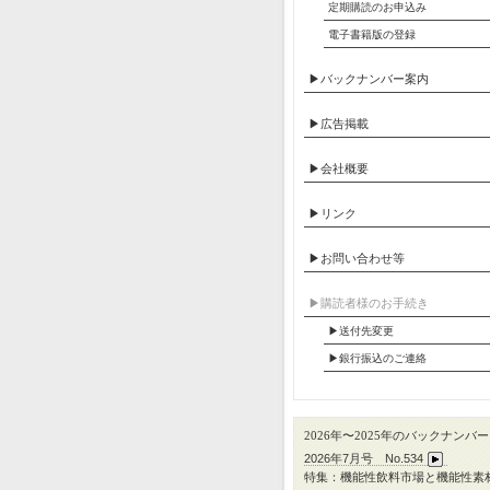
定期購読のお申込み
電子書籍版の登録
▶バックナンバー案内
▶広告掲載
▶会社概要
▶リンク
▶お問い合わせ等
▶︎購読者様のお手続き
▶送付先変更
▶︎銀行振込のご連絡
2026年〜2025年のバックナンバー
2026年7月号 No.534
特集：機能性飲料市場と機能性素