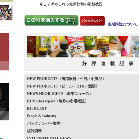
今こそ求められる健康飲料の最新状況
定期購読について
好 評 連 載 記 事
NEW PRODUCTS〈清涼飲料・牛乳・乳製品〉
NEW PRODUCTS〈ビール・RTD／酒類〉
NEWS HIGHLIGHTS〈産業ニュース〉
BJ Market report〈毎月の市場概況〉
BJ DIGEST
People & Industry
バックナンバー案内
統計資料
INTERNATIONAL NEWS