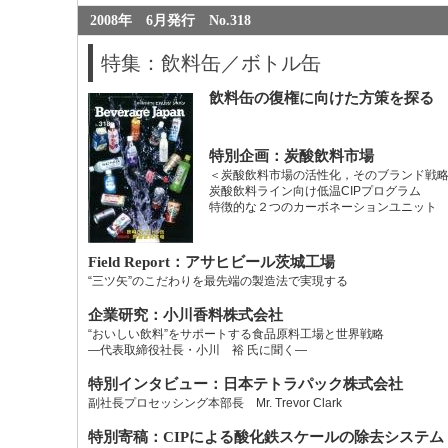
2008年 6月発行 No.318
特集：飲料缶／ボトル缶
飲料缶の復権に向けた方策を探る
特別企画：炭酸飲料市場
＜炭酸飲料市場の活性化，そのブランド戦
炭酸飲料ライン向け低温CIPプログラム
特徴的な２つのカーボネーションユニット
Field Report：アサヒビール茨城工場
“三ツ矢”のこだわりを最先端の製造法で実現する
企業研究：小川香料株式会社
“おいしい飲料”をサポートする食品原料工場と世界戦略
―代表取締役社長・小川 裕 氏に聞く―
特別インタビュー：日本テトラパック株式会社
副社長プロセッシング本部長 Mr. Trevor Clark
特別寄稿：CIPによる酸化鉄スケールの除去システム