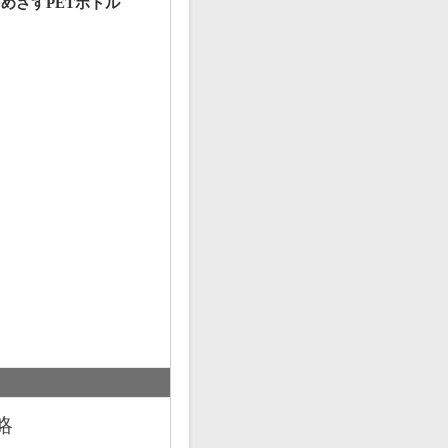
めざすPETボトル
略