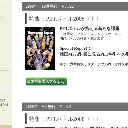
2008年 10月発行 No.322
3］
特集：PETボトル2008〈Ⅱ〉
PETボトルが抱える新たな課題
―軽量化，ブランディング，リサイクル―
PETボトルの検査・測定装置
Special Report：
韓国Maeil乳業に見るPET牛乳への
ルポ：六甲銘水，リターナブルPETガロン
総括
料市場
2008年 9月発行 No.321
特集：PETボトル2008〈Ⅰ〉