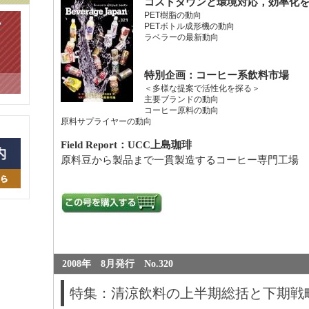
コストダウンと環境対応，効率化を
PET樹脂の動向
PETボトル成形機の動向
ラベラーの最新動向
特別企画：コーヒー系飲料市場
＜多様な提案で活性化を探る＞
主要ブランドの動向
コーヒー原料の動向
原料サプライヤーの動向
Field Report：UCC上島珈琲
原料豆から製品まで一貫製造するコーヒー専門工場
2008年 8月発行 No.320
特集：清涼飲料の上半期総括と下期戦