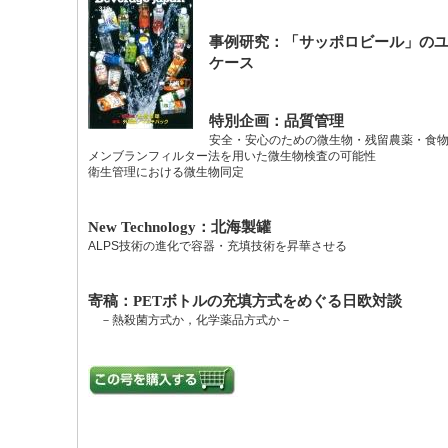
事例研究：「サッポロビール」の
ケース
特別企画：品質管理
安全・安心のための微生物・残留農薬・食
メンブランフィルター法を用いた微生物検査の可能性
衛生管理における微生物同定
New Technology：北海製罐
ALPS技術の進化で容器・充填技術を昇華させる
寄稿：PETボトルの充填方式をめぐる日欧対談
－熱殺菌方式か，化学薬品方式か－