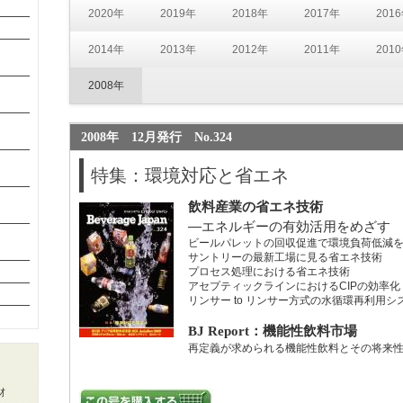
2020年
2019年
2018年
2017年
201
2014年
2013年
2012年
2011年
201
2008年
2008年 12月発行 No.324
特集：環境対応と省エネ
飲料産業の省エネ技術
―エネルギーの有効活用をめざす
ビールパレットの回収促進で環境負荷低減
サントリーの最新工場に見る省エネ技術
プロセス処理における省エネ技術
アセプティックラインにおけるCIPの効率化
リンサー to リンサー方式の水循環再利用シ
BJ Report：機能性飲料市場
再定義が求められる機能性飲料とその将来
材