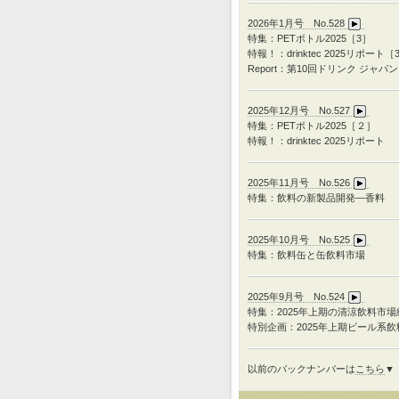
2026年1月号 No.528
特集：PETボトル2025［3］
特報！：drinktec 2025リポート［
Report：第10回ドリンク ジャパン
2025年12月号 No.527
特集：
PET
ボトル
2025
［２］
特報！：
drinktec 2025
リポート
2025年11月号 No.526
特集：飲料の新製品開発―香料
2025年10月号 No.525
特集：飲料缶と缶飲料市場
2025年9月号 No.524
特集：
2025
年上期の清涼飲料市場
特別企画：
2025
年上期ビール系飲
以前のバックナンバーは
こちら
▼