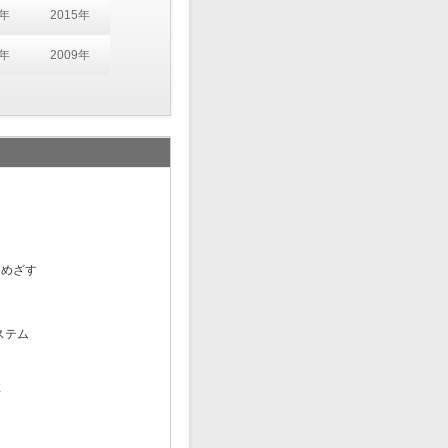
6年
2015年
0年
2009年
をめざす
ステム
性