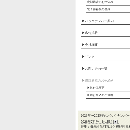
定期購読のお申込み
電子書籍版の登録
▶バックナンバー案内
▶広告掲載
▶会社概要
▶リンク
▶お問い合わせ等
▶︎購読者様のお手続き
▶送付先変更
▶︎銀行振込のご連絡
2026年〜2025年のバックナンバー
2026年7月号 No.534
特集：機能性飲料市場と機能性素