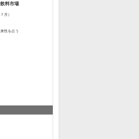
期飲料市場
～７月）
将来性を占う
材
る