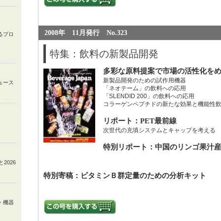
2008年 11月発行 No.323
るプロ
特集：飲料の新製品開発
多彩な原料提案で市場の活性化を
新製品開発のための試作用機器
ュース
「ネオテーム」の飲料への応用
「SLENDID 200」の飲料への応用
コラーゲンペプチドの新たな効果と機能性
リポート：PET最前線
次世代の充填システムとキャップを考える
特別リポート：中国のリンゴ果汁
と
2026
特別寄稿：ビタミンＢ群定量のための分析キット
・機器