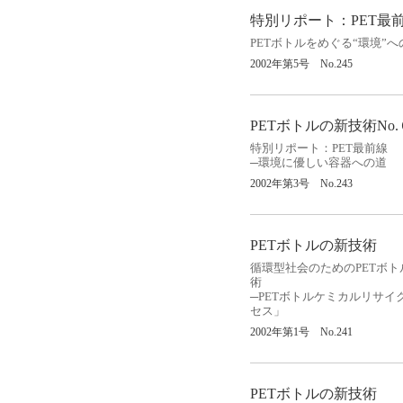
特別リポート：
PET
最
PET
ボトルをめぐる“環境”へ
2002
年第
5
号
No.245
PET
ボトルの新技術
No.
特別リポート：
PET
最前線
─環境に優しい容器への道
2002
年第
3
号
No.243
PET
ボトルの新技術
循環型社会のための
PET
ボト
術
─
PET
ボトルケミカルリサイ
セス」
2002年第1号 No.241
PET
ボトルの新技術