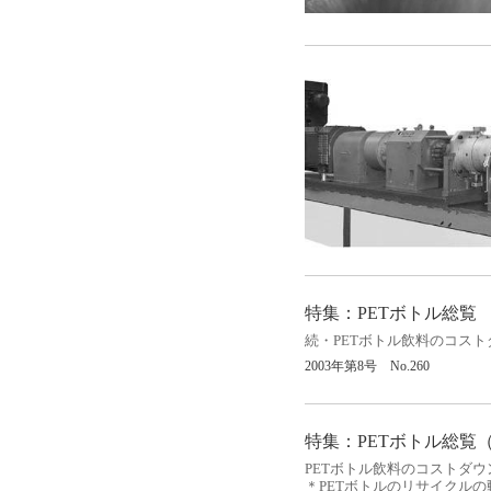
特集：
PET
ボトル総覧
続・
PET
ボトル飲料のコスト
2003
年第
8
号
No.260
特集：
PET
ボトル総覧
PET
ボトル飲料のコストダウ
＊
PET
ボトルのリサイクルの