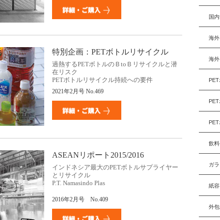
国内
海外
特別企画：
PET
ボトルリサイクル
海外
過熱する
PET
ボトルのＢ
to
Ｂリサイクルと潜
在リスク
PET
ボトルリサイクル持続への要件
PE
2021
年
2
月号
No.469
PE
PE
飲料
ASEANリポート2015/2016
ガラ
インドネシア最大のPETボトルサプライヤー
とリサイクル
P.T. Namasindo Plas
紙容
2016年2月号 No.409
外包