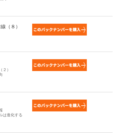
前線（８）
（２）
向
報
ルは進化する