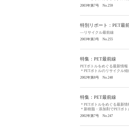
2003
年第
7
号
No.259
特別リポート：
PET
最
―リサイクル最前線
2003
年第
3
号
No.255
特集：
PET
最前線
PET
ボトルをめぐる最新情報
＊
PET
ボトルのリサイクル傾
2002
年第
8
号
No.248
特集：
PET
最前線
＊
PET
ボトルをめぐる最新情
＊新樹脂・添加剤で
PET
ボト
2002
年第
7
号
No.247