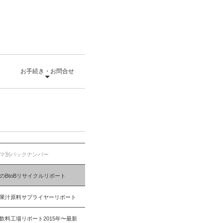
て
お手続き・お問合せ
マ別バックナンバー
のBtoBリサイクルリポート
果汁原料サプライヤーリポート
飲料工場リポート2015年〜最新