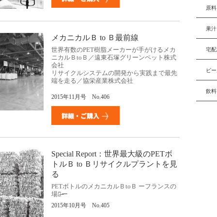
原料
果汁
メカニカルＢ to Ｂ最前線
世界有数のPET樹脂メーカーが手がけるメカ
宅配
ニカルＢtoＢ／遠東石塚グリーンペット株式
会社
ビー
リサイクルシステムの開発から実践まで最先
端を走る／協栄産業株式会社
飲料
2015年11月号 No.406
Special Report：世界最大級のPETボ
トルＢ to Ｂリサイクルプラントを見
る
PETボトルのメカニカルＢtoＢ ーフランスの
場合̶ー
2015年10月号 No.405