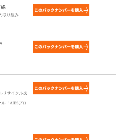
前線
の取り組み
６
ルリサイクル技
クル「
AIES
プロ