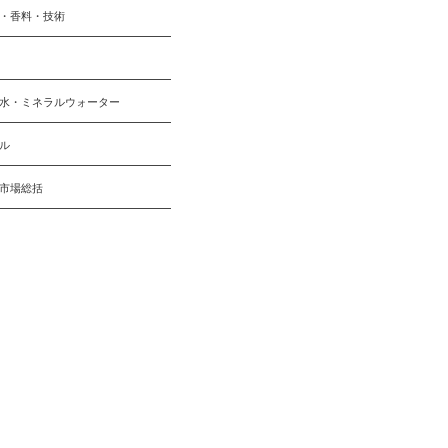
・香料・技術
水・ミネラルウォーター
ル
市場総括