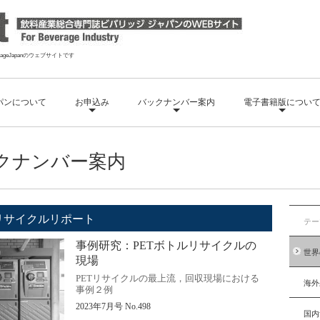
geJapanのウェブサイトです
パンについて
お申込み
バックナンバー案内
電子書籍版につい
クナンバー案内
Bリサイクルリポート
テー
事例研究：
PET
ボトルリサイクルの
世界
現場
PET
リサイクルの最上流，回収現場における
海外
事例２例
2023
年
7
月号
No.498
国内