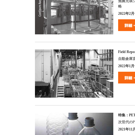
無菌充填
略
2022
年
2
月
Field Repo
自動倉庫
2022
年
1
月
特集：
PE
次世代の
P
2021
年
11