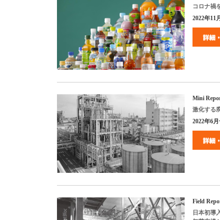
コロナ禍
2022年11月
Mini Repo
激化する
2022
年
6
月
Field Repo
日本初導