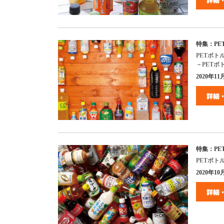
特集：
PE
PET
ボト
－
PET
ボ
2020
年
11
特集：
PE
PET
ボト
2020
年
10