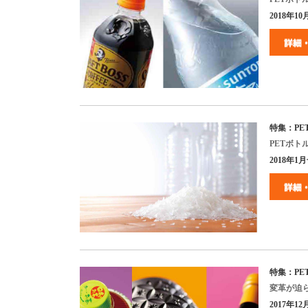
2018
年
10
特集：
PE
PET
ボト
2018
年
1
月
特集：
PE
変革が迫
2017
年
12