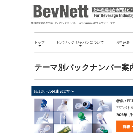
飲料産業総合専門誌 ビバリッジジャパン BeverageJapanのウェブサイトです
トップ
ビバリッジ ジャパンについて
お申込み
テーマ別バックナンバー案
PETボトル関連 2017年〜
特集：PET
PETボ
2026年1月号