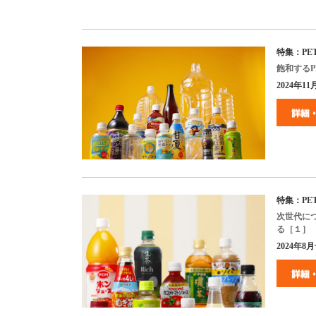
特集：
PE
飽和する
P
2024年11月
特集：PE
次世代に
る［１］
2024年8月号