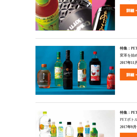
特集：
PE
変革を始
2017
年
11
特集：
PE
PET
ボト
2017
年
9
月