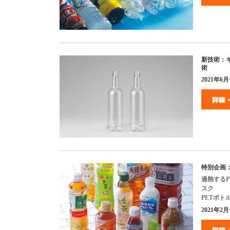
新技術：
術
2021
年
6
月
特別企画
過熱する
P
スク
PET
ボト
2021
年
2
月