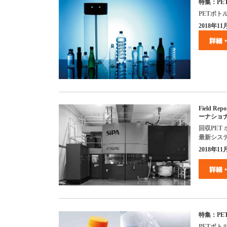
特集：
PE
PET
ボト
2018年
11
Field Repo
ーナショ
回収
PET
最新シス
2018
年
11
特集：
PE
PET
ボト