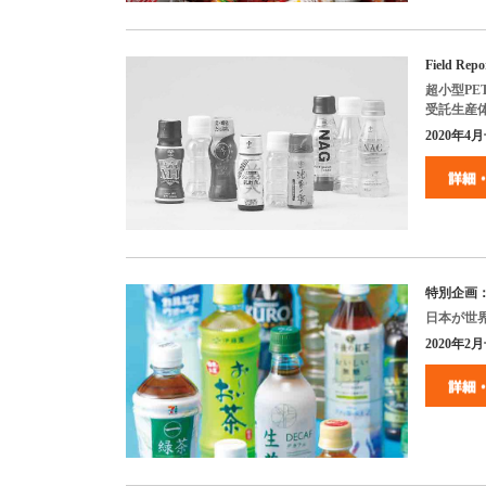
Field Repo
超小型
PE
受託生産
2020
年
4
月
特別企画
日本が世
2020
年
2
月