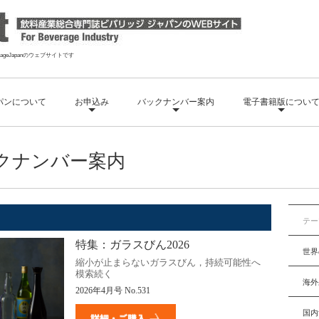
geJapanのウェブサイトです
パンについて
お申込み
バックナンバー案内
電子書籍版につい
クナンバー案内
テー
特集：ガラスびん
2026
世界
縮小が止まらないガラスびん，持続可能性へ
模索続く
海外
2026年4月号 No.531
国内