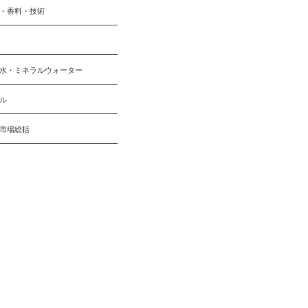
・香料・技術
水・ミネラルウォーター
ル
市場総括