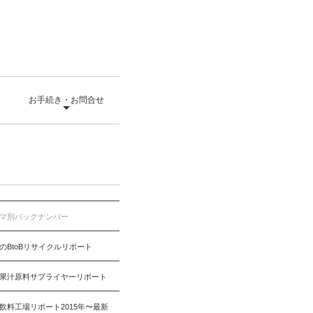
て
お手続き・お問合せ
マ別バックナンバー
のBtoBリサイクルリポート
果汁原料サプライヤーリポート
飲料工場リポート2015年〜最新