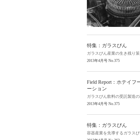
特集：ガラスびん
ガラスびん産業の生き残り策
2013
年
4
月号
No.375
Field Report
：ホテイフ
ーション
ガラスびん飲料の受託製造の
2013
年
4
月号
No.375
特集：ガラスびん
容器産業を先導するガラスび