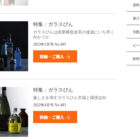
原料
果汁
特集：ガラスびん
ガラスびんは産業構造改革の達成にいち早く
宅配
向かうか
2023年5月号 No.495
ビー
飲料
特集：ガラスびん
厳しさを増すガラスびん市場と環境志向
2022年4月号 No.483