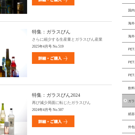
国内
海外
特集：ガラスびん
海外
さらに縮少する生産量とガラスびん産業
2025年4月号 No.519
PE
PE
PE
飲料
特集：ガラスびん
2024
ガラ
再び減少局面に転じたガラスびん
2024年4月号 No.507
紙容
外包