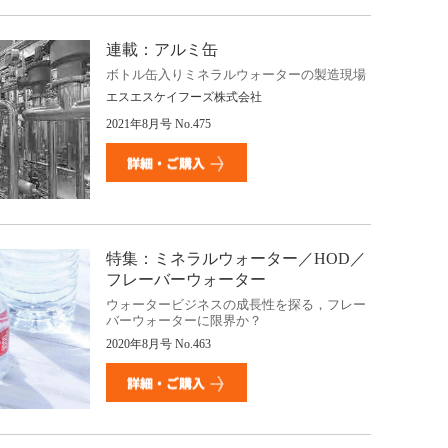
連載：アルミ缶
ボトル缶入りミネラルウォーターの製造現場
エスエスケイフーズ株式会社
2021
年
8
月号
No.475
特集：ミネラルウォーター／
HOD
／
フレーバーウォーター
ウォータービジネスの成長性を探る，フレー
バーウォーターに限界か？
2020
年
8
月号
No.463