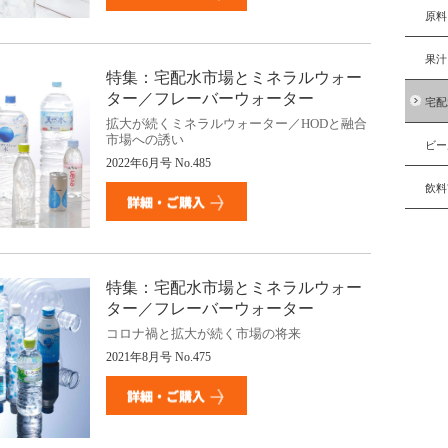
原料
果汁
特集：宅配水市場とミネラルウォー
ター／フレーバーウォーター
宅配
拡大が続くミネラルウォーター／
HOD
と融合
市場への誘い
ビー
2022
年6月号
No.485
飲料
特集：宅配水市場とミネラルウォー
ター／フレーバーウォーター
コロナ禍と拡大が続く市場の将来
2021
年
8
月号
No.475