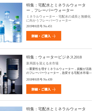
特集：宅配水とミネラルウォータ
ー，フレーバーウォーター
ミネラルウォーター・宅配水の成長と無糖化
に向かうフレーバーウォーター
2019
年
8
月号
No.451
特集：ウォータービジネス
2018
新局面を迎える水市場
—重要性を増すミネラルウォーター，炭酸が活路
のフレーバーウォーター，急変する宅配水市場
—
2018
年
8
月号
No.439
特集：宅配水とミネラルウォータ