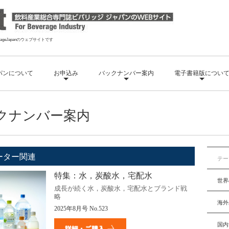
geJapanのウェブサイトです
パンについて
お申込み
バックナンバー案内
電子書籍版につい
クナンバー案内
ーター関連
テー
特集：水，炭酸水，宅配水
世界
成長が続く水，炭酸水，宅配水とブランド戦
略
海外
2025
年8月号
No.523
国内