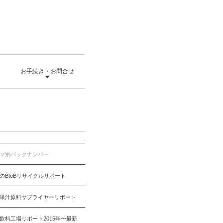
て
お手続き・お問合せ
マ別バックナンバー
のBtoBリサイクルリポート
果汁原料サプライヤーリポート
飲料工場リポート2015年〜最新