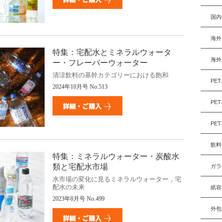
国内
海外
特集：宅配水とミネラルウォータ
海外
ー・フレーバーウォーター
清涼飲料の基幹カテゴリーにおける飽和
PE
2024
年10月号
No.513
PE
PE
飲料
特集：ミネラルウォーター・炭酸水
類と宅配水市場
ガラ
水市場の変化に見るミネラルウォーター，宅
配水の未来
紙容
2023
年8月号
No.499
外包