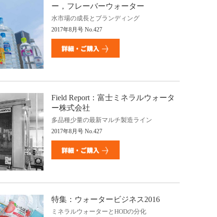
ー，フレーバーウォーター
水市場の成長とブランディング
2017
年
8
月号
No.427
Field Report
：富士ミネラルウォータ
ー株式会社
多品種少量の最新マルチ製造ライン
2017
年
8
月号
No.427
特集：ウォータービジネス
2016
ミネラルウォーターと
HOD
の分化