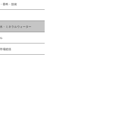
・香料・技術
水・ミネラルウォーター
ル
市場総括