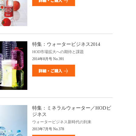
特集：ウォータービジネス
2014
HOD
市場拡大への期待と課題
2014
年
8
月号
No.391
特集：ミネラルウォーター／
HOD
ビ
ジネス
ウォータービジネス新時代の到来
2013
年
7
月号
No.378