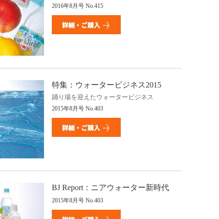
2016年
8
月号
No.415
特集：ウォータービジネス
2015
踊り場を迎えたウォータービジネス
2015
年
8
月号
No.403
BJ Report
：ニアウォーター新時代
2015
年
8
月号
No.403